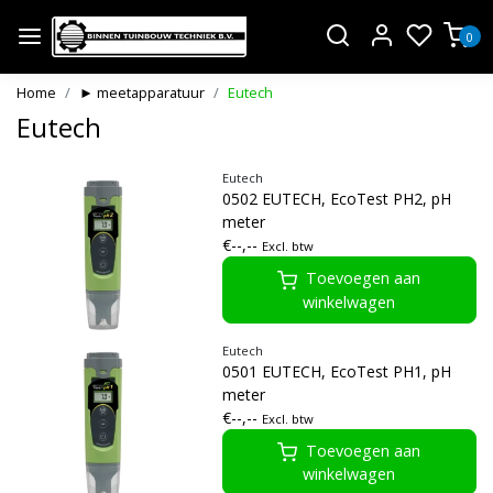
0
Home
► meetapparatuur
Eutech
Eutech
Eutech
0502 EUTECH, EcoTest PH2, pH
meter
€--,--
Excl. btw
Toevoegen aan
winkelwagen
Eutech
0501 EUTECH, EcoTest PH1, pH
meter
€--,--
Excl. btw
Toevoegen aan
winkelwagen