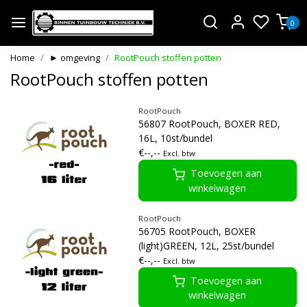
0
Home
► omgeving
RootPouch stoffen potten
RootPouch stoffen potten
RootPouch
56807 RootPouch, BOXER RED,
16L, 10st/bundel
€--,--
Excl. btw
Toevoegen aan
winkelwagen
RootPouch
56705 RootPouch, BOXER
(light)GREEN, 12L, 25st/bundel
€--,--
Excl. btw
Toevoegen aan
winkelwagen