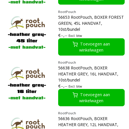
RootPouch
56653 RootPouch, BOXER FOREST
GREEN, 45L HANDVAT,
10st/bundel
€--,--
Excl. btw
Toevoegen aan
winkelwagen
RootPouch
56638 RootPouch, BOXER
HEATHER GREY, 16L HANDVAT,
10st/bundel
€--,--
Excl. btw
Toevoegen aan
winkelwagen
RootPouch
56636 RootPouch, BOXER
HEATHER GREY, 12L HANDVAT,