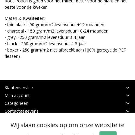
Root Pouch is goed voor het milieu, beter voor de plant en het
beste voor de kweker.
Maten & Kwaliteiten:
• thin black
- 90 gram/m2 levensduur ±12 maanden
• charcoal
- 150 gram/m2 levensduur 18-24 maanden
• grey
- 250 gram/m2 levensduur 3-4 jaar
• black
- 260 gram/m2 levensduur 4-5 jaar
• boxer
- 250 gram/m2
niet afbreekbaar
(100% gerecyclde PET
flessen)
Klantenservice
Mijn account
Categorieën
Contactgegevens
Wij slaan cookies op om onze website te
© Copyright 2026 - Binnen Tuinbouw Techniek | Realisatie
InStijl Media
Algemene voorwaarden
|
RSS Feed