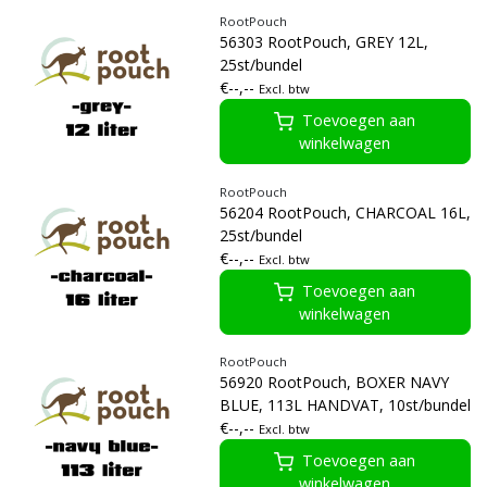
RootPouch
56303 RootPouch, GREY 12L,
25st/bundel
€--,--
Excl. btw
Toevoegen aan
winkelwagen
RootPouch
56204 RootPouch, CHARCOAL 16L,
25st/bundel
€--,--
Excl. btw
Toevoegen aan
winkelwagen
RootPouch
56920 RootPouch, BOXER NAVY
BLUE, 113L HANDVAT, 10st/bundel
€--,--
Excl. btw
Toevoegen aan
winkelwagen