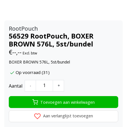
RootPouch
56529 RootPouch, BOXER
BROWN 576L, 5st/bundel
€--,--
Excl. btw
BOXER BROWN 576L, 5st/bundel
Op voorraad (31)
Aantal
-
+
Toevoegen aan winkelwagen
Aan verlanglijst toevoegen