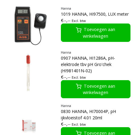
Hanna
1019 HANNA, HI97500, LUX meter
€--,--
Excl. btw
Toevoegen aan
winkelwagen
Hanna
0907 HANNA, HI1286A, pH-
elektrode tbv pH Gro'chek
(HI981401N-02)
€--,--
Excl. btw
Toevoegen aan
winkelwagen
Hanna
0830 HANNA, HI70004P, pH
ijkvloeistof 4.01 20ml
€--,--
Excl. btw
Toevoegen aan