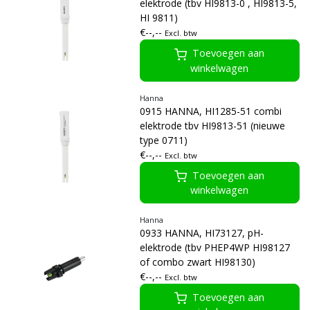
elektrode (tbv HI9813-0 , HI9813-5,
HI 9811)
€--,--
Excl. btw
Toevoegen aan
winkelwagen
Hanna
0915 HANNA, HI1285-51 combi
elektrode tbv HI9813-51 (nieuwe
type 0711)
€--,--
Excl. btw
Toevoegen aan
winkelwagen
Hanna
0933 HANNA, HI73127, pH-
elektrode (tbv PHEP4WP HI98127
of combo zwart HI98130)
€--,--
Excl. btw
Toevoegen aan