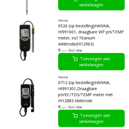
winkelwagen
Hanna
0526 (op bestelling)HANNA,
HI991001, draagbare WP pH/TEMP
meter, incl Titanium
elektrode(HI12963)
€--,--
Excl. btw
Toevoegen aan
winkelwagen
Hanna
0712 (op bestelling)HANNA,
HI991301,Draagbare
pH/EC/TDS/TEMP meter met
HI12883 elektrode
€--,--
Excl. btw
Toevoegen aan
winkelwagen