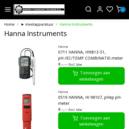
0
Home
► meetapparatuur
Hanna Instruments
Hanna Instruments
Hanna
0711 HANNA, HI9813-51,
pH-/EC/TEMP COMBINATIE-meter
€--,--
Excl. btw
Toevoegen aan
winkelwagen
Hanna
0519 HANNA, HI 98107, pHep pH-
meter
€--,--
Excl. btw
Toevoegen aan
winkelwagen