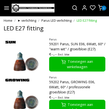
0
Home
► verlichting
Parus LED verlichting
LED E27 fitting
LED E27 fitting
Parus
59201 Parus, SUN E06, 6Watt, 60º /
"warm wit" / groei/bloei (E27)
€--,--
Excl. btw
Toevoegen aan
winkelwagen
Parus
59202 Parus, GROWING E06,
6Watt, 60º / professionele
groei/bloei (E27)
€--,--
Excl. btw
Toevoegen aan