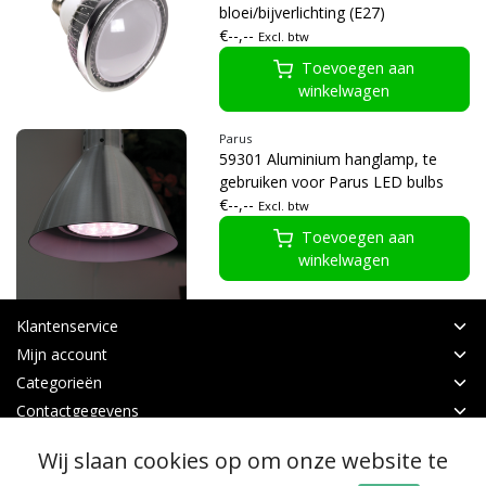
bloei/bijverlichting (E27)
€--,--
Excl. btw
Toevoegen aan
winkelwagen
Parus
59301 Aluminium hanglamp, te
gebruiken voor Parus LED bulbs
€--,--
Excl. btw
Toevoegen aan
winkelwagen
Klantenservice
Mijn account
Categorieën
Contactgegevens
Wij slaan cookies op om onze website te
© Copyright 2026 - Binnen Tuinbouw Techniek | Realisatie
InStijl Media