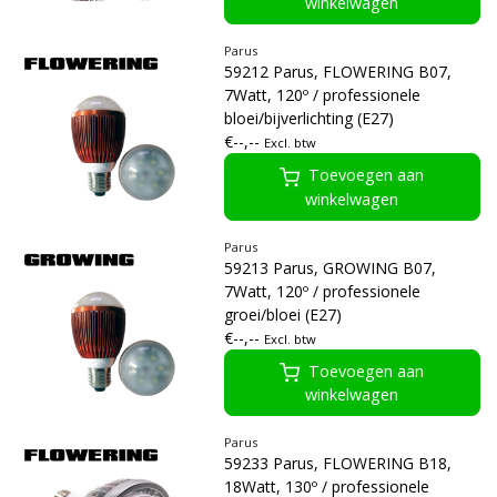
winkelwagen
Parus
59212 Parus, FLOWERING B07,
7Watt, 120º / professionele
bloei/bijverlichting (E27)
€--,--
Excl. btw
Toevoegen aan
winkelwagen
Parus
59213 Parus, GROWING B07,
7Watt, 120º / professionele
groei/bloei (E27)
€--,--
Excl. btw
Toevoegen aan
winkelwagen
Parus
59233 Parus, FLOWERING B18,
18Watt, 130º / professionele