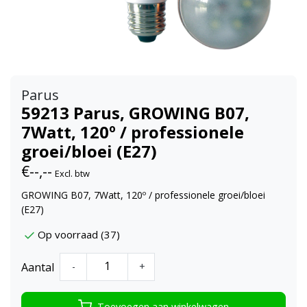
Parus
59213 Parus, GROWING B07,
7Watt, 120º / professionele
groei/bloei (E27)
€--,--
Excl. btw
GROWING B07, 7Watt, 120º / professionele groei/bloei
(E27)
Op voorraad (37)
Aantal
-
+
Toevoegen aan winkelwagen