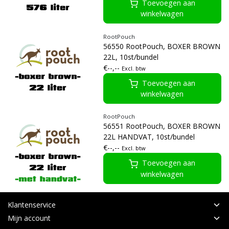
Toevoegen aan
winkelwagen
RootPouch
56550 RootPouch, BOXER BROWN
22L, 10st/bundel
€--,--
Excl. btw
Toevoegen aan
winkelwagen
RootPouch
56551 RootPouch, BOXER BROWN
22L HANDVAT, 10st/bundel
€--,--
Excl. btw
Toevoegen aan
winkelwagen
Klantenservice
Mijn account