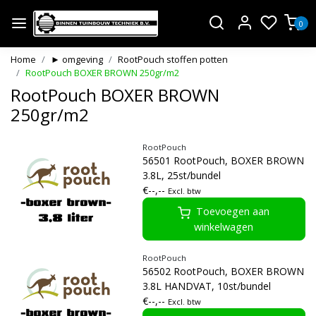
0
Home
► omgeving
RootPouch stoffen potten
RootPouch BOXER BROWN 250gr/m2
RootPouch BOXER BROWN
250gr/m2
RootPouch
56501 RootPouch, BOXER BROWN
3.8L, 25st/bundel
€--,--
Excl. btw
Toevoegen aan
winkelwagen
RootPouch
56502 RootPouch, BOXER BROWN
3.8L HANDVAT, 10st/bundel
€--,--
Excl. btw