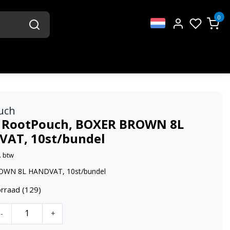
0
uch
 RootPouch, BOXER BROWN 8L
AT, 10st/bundel
. btw
WN 8L HANDVAT, 10st/bundel
rraad (129)
-
+