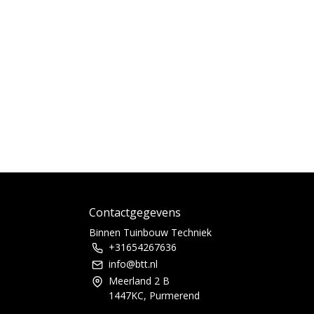
Contactgegevens
Binnen Tuinbouw Techniek
+31654267636
info@btt.nl
Meerland 2 B
1447KC, Purmerend