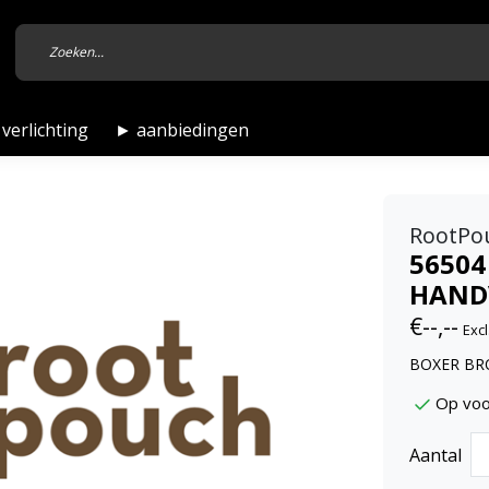
verlichting
► aanbiedingen
RootPo
56504
HANDV
€--,--
Excl
BOXER BRO
Op voo
Aantal