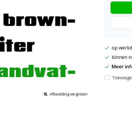
op werkd
binnen ne
Meer in
Toevoegen
Afbeelding vergroten