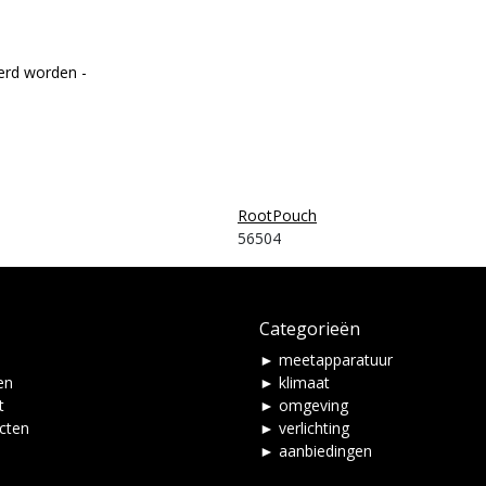
erd worden -
RootPouch
56504
Categorieën
► meetapparatuur
en
► klimaat
t
► omgeving
ucten
► verlichting
► aanbiedingen