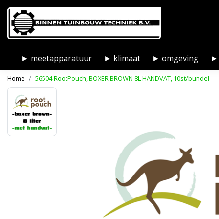
► meetapparatuur
► klimaat
► omgeving
► 
Home
56504 RootPouch, BOXER BROWN 8L HANDVAT, 10st/bundel