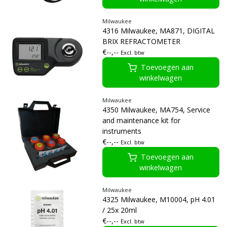
Milwaukee
4316 Milwaukee, MA871, DIGITAL
BRIX REFRACTOMETER
€--,--
Excl. btw
Toevoegen aan
winkelwagen
Milwaukee
4350 Milwaukee, MA754, Service
and maintenance kit for
instruments
€--,--
Excl. btw
Toevoegen aan
winkelwagen
Milwaukee
4325 Milwaukee, M10004, pH 4.01
/ 25x 20ml
€--,--
Excl. btw