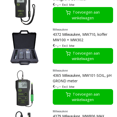
€--,--
Excl. btw
Toevoegen aan
winkelwagen
Milwaukee
4372 Milwaukee, MW710, koffer
MW100 + MW302
€--,--
Excl. btw
Toevoegen aan
winkelwagen
Milwaukee
4365 Milwaukee, MW101-SOIL, pH
GROND meter
€--,--
Excl. btw
Toevoegen aan
winkelwagen
Milwaukee
4379 Milwaukee, MW806 MAX,