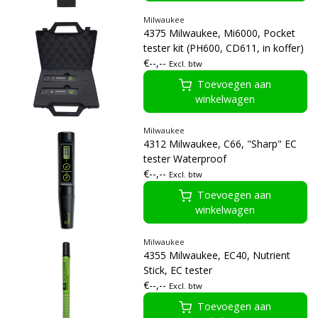
Milwaukee
4375 Milwaukee, Mi6000, Pocket
tester kit (PH600, CD611, in koffer)
€--,--
Excl. btw
Toevoegen aan
winkelwagen
Milwaukee
4312 Milwaukee, C66, "Sharp" EC
tester Waterproof
€--,--
Excl. btw
Toevoegen aan
winkelwagen
Milwaukee
4355 Milwaukee, EC40, Nutrient
Stick, EC tester
€--,--
Excl. btw
Toevoegen aan