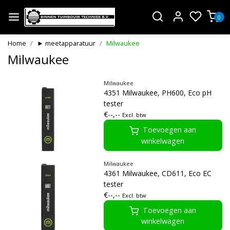
0
Home
► meetapparatuur
Milwaukee
Milwaukee
Milwaukee
4351 Milwaukee, PH600, Eco pH
tester
€--,--
Excl. btw
Toevoegen aan
winkelwagen
Milwaukee
4361 Milwaukee, CD611, Eco EC
tester
€--,--
Excl. btw
Toevoegen aan
winkelwagen