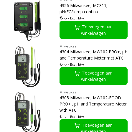
4356 Milwaukee, MC811,
pH/EC/temp continu
€--,--
Excl. btw
Toevoegen aan
winkelwagen
Milwaukee
4304 Milwaukee, MW102 PRO+, pH
and Temperature Meter met ATC
€--,--
Excl. btw
Toevoegen aan
winkelwagen
Milwaukee
4305 Milwaukee, MW102-FOOD
PRO+ , pH and Temperature Meter
with ATC
€--,--
Excl. btw
Toevoegen aan
winkelwagen