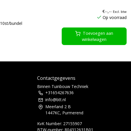
€--,--
Excl. btw
Op voorraad
10st/bundel
Toevoegen aan
winkelwagen
Contactgegevens
Binnen Tuinbouw Techniek
+31654267636
info@btt.nl
Meerland 2 B
1447KC, Purmerend
KvK Number: 27155907
BTW-number: 804312631B01