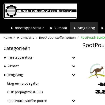
► meetapparatuur
► klimaat
► omgeving
► 
Home
► omgeving
RootPouch stoffen potten
RootPouch BLACK
RootPou
Categorieën
► meetapparatuur
► klimaat
► omgeving
biogreen propagator
GHP propagator & LED
RootPouch stoffen potten