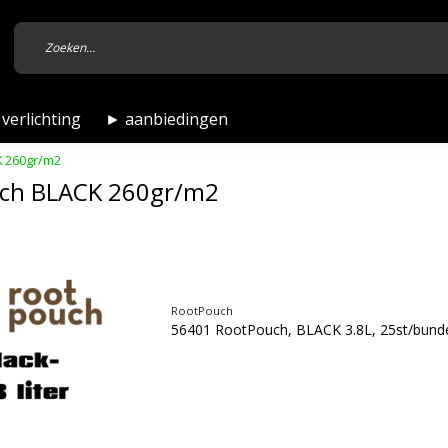
verlichting
► aanbiedingen
 260gr/m2
ch BLACK 260gr/m2
RootPouch
56401 RootPouch, BLACK 3.8L, 25st/bund