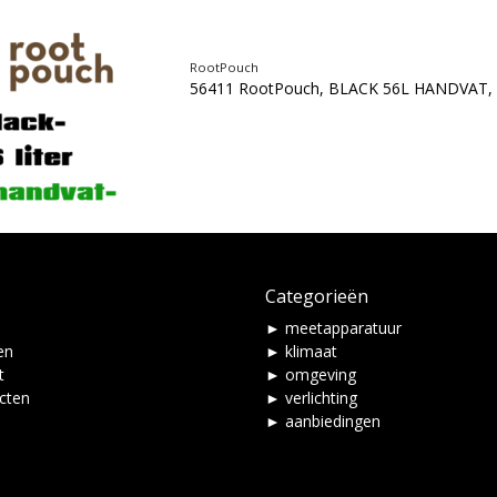
RootPouch
56411 RootPouch, BLACK 56L HANDVAT, 
Categorieën
► meetapparatuur
en
► klimaat
t
► omgeving
ucten
► verlichting
► aanbiedingen