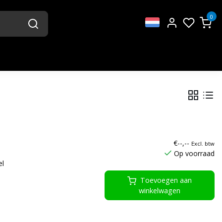
0
€--,--
Excl. btw
Op voorraad
el
Toevoegen aan
winkelwagen