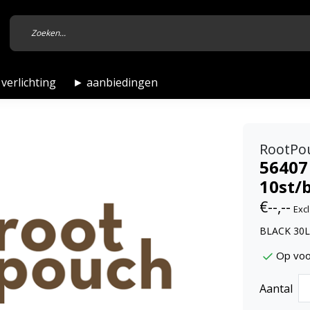
verlichting
► aanbiedingen
RootPo
56407
10st/
€--,--
Excl
BLACK 30L
Op voo
Aantal