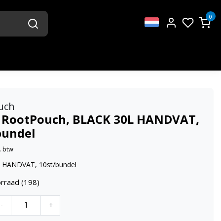
0
uch
 RootPouch, BLACK 30L HANDVAT,
bundel
. btw
 HANDVAT, 10st/bundel
rraad (198)
-
+