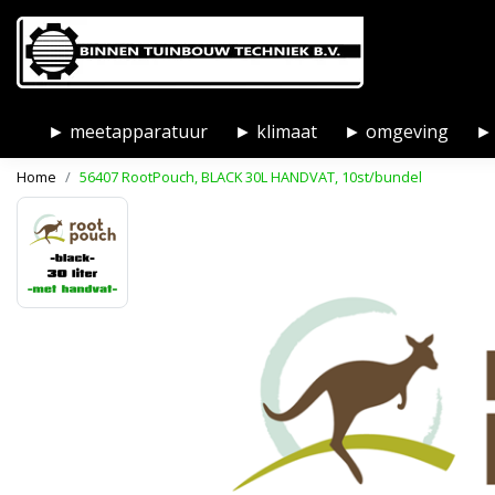
► meetapparatuur
► klimaat
► omgeving
► 
Home
56407 RootPouch, BLACK 30L HANDVAT, 10st/bundel