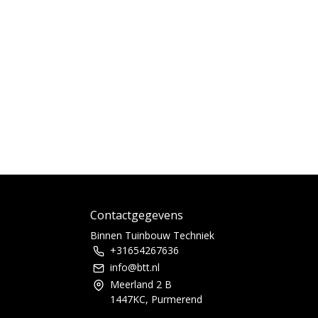
Contactgegevens
Binnen Tuinbouw Techniek
+31654267636
info@btt.nl
Meerland 2 B
1447KC, Purmerend