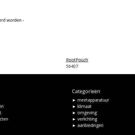
erd worden -
RootPouch
56407
Categorieën
► meetapparatuur
en
► klimaat
t
► omgeving
ucten
► verlichting
► aanbiedingen