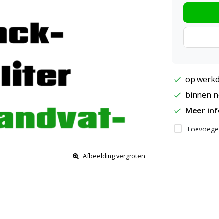
op werkd
binnen ne
Meer in
Toevoegen
Afbeelding vergroten