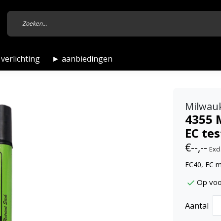
verlichting
► aanbiedingen
Milwau
4355 
EC tes
€--,--
Excl
EC40, EC m
Op voo
Aantal