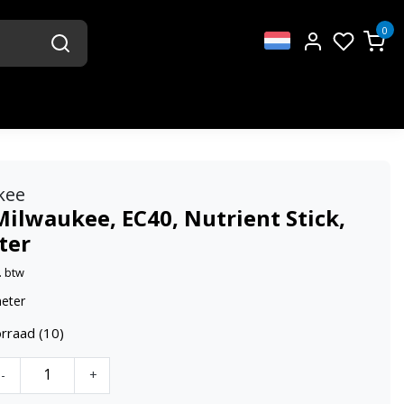
0
kee
Milwaukee, EC40, Nutrient Stick,
ter
. btw
eter
rraad (10)
-
+