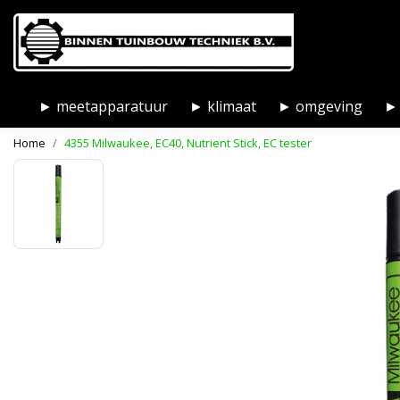
► meetapparatuur
► klimaat
► omgeving
► 
Home
4355 Milwaukee, EC40, Nutrient Stick, EC tester