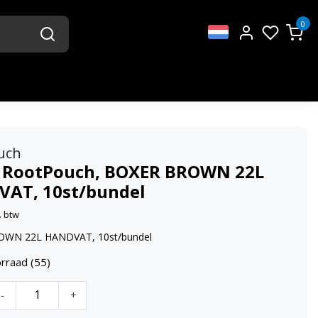
0
uch
 RootPouch, BOXER BROWN 22L
AT, 10st/bundel
. btw
WN 22L HANDVAT, 10st/bundel
rraad (55)
-
+