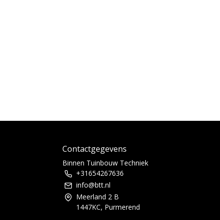
Contactgegevens
Binnen Tuinbouw Techniek
+31654267636
info@btt.nl
Meerland 2 B
1447KC, Purmerend