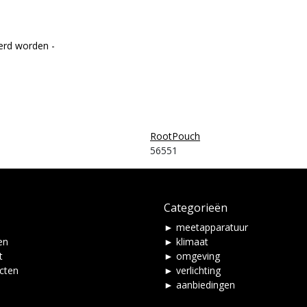
erd worden -
RootPouch
56551
Categorieën
► meetapparatuur
en
► klimaat
t
► omgeving
ucten
► verlichting
► aanbiedingen