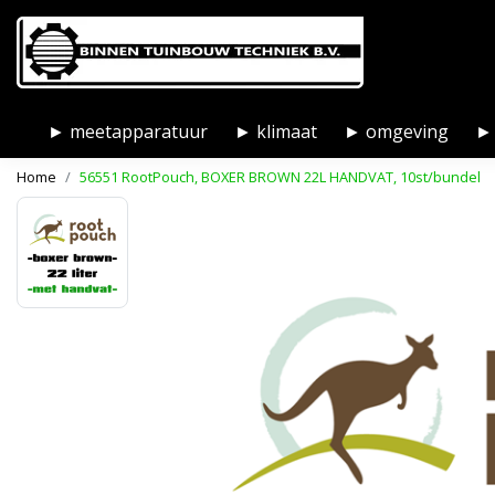
► meetapparatuur
► klimaat
► omgeving
► 
Home
56551 RootPouch, BOXER BROWN 22L HANDVAT, 10st/bundel