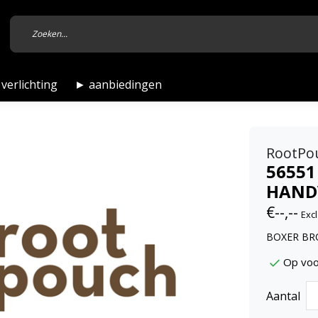
verlichting
► aanbiedingen
RootPo
56551
HANDV
€--,--
Excl
BOXER BRO
Op voo
Aantal