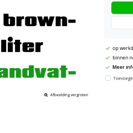
op werkd
binnen ne
Meer in
Toevoegen
Afbeelding vergroten