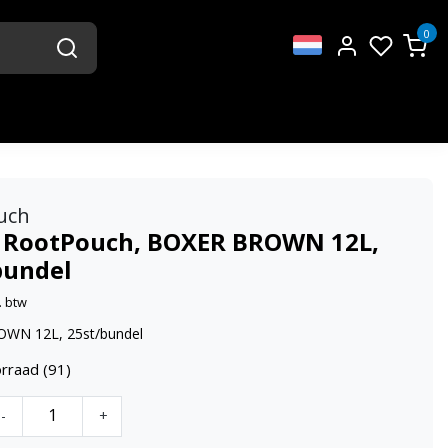
0
uch
 RootPouch, BOXER BROWN 12L,
bundel
. btw
WN 12L, 25st/bundel
rraad (91)
-
+