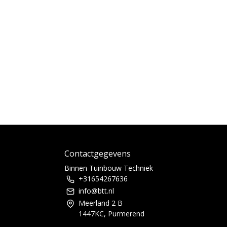
Contactgegevens
Binnen Tuinbouw Techniek
+31654267636
info@btt.nl
Meerland 2 B
1447KC, Purmerend