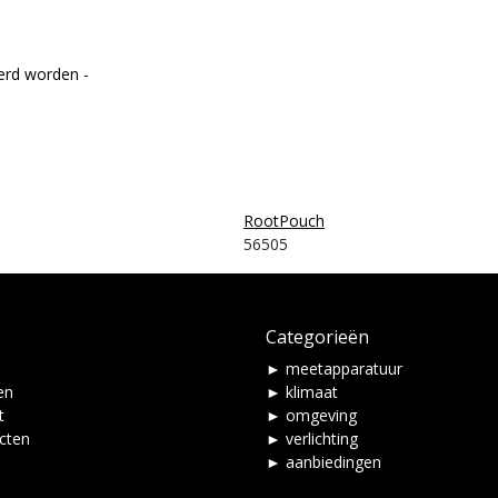
erd worden -
RootPouch
56505
Categorieën
► meetapparatuur
en
► klimaat
t
► omgeving
ucten
► verlichting
► aanbiedingen