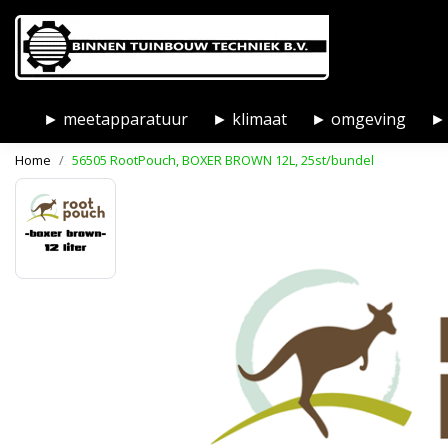
► meetapparatuur
► klimaat
► omgeving
► 
Home
56505 RootPouch, BOXER BROWN 12L, 25st/bundel