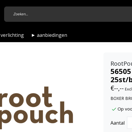
verlichting
► aanbiedingen
RootPo
56505
25st/
€--,--
Excl
BOXER BRO
Op voo
Aantal