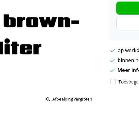
op werkd
binnen ne
Meer in
Toevoegen
Afbeelding vergroten