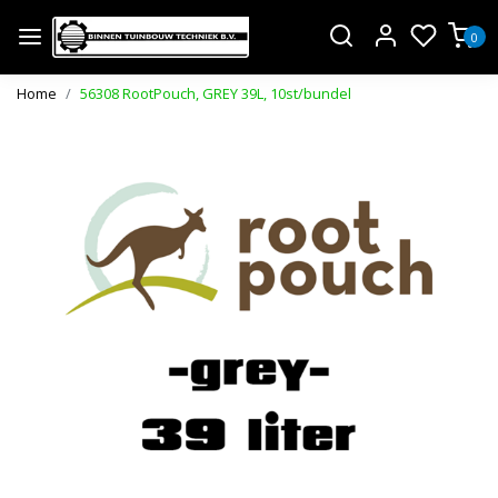
0
Home
56308 RootPouch, GREY 39L, 10st/bundel