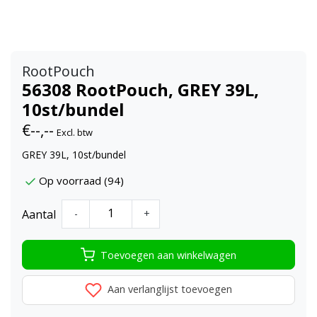
RootPouch
56308 RootPouch, GREY 39L,
10st/bundel
€--,--
Excl. btw
GREY 39L, 10st/bundel
Op voorraad (94)
Aantal
-
+
Toevoegen aan winkelwagen
Aan verlanglijst toevoegen