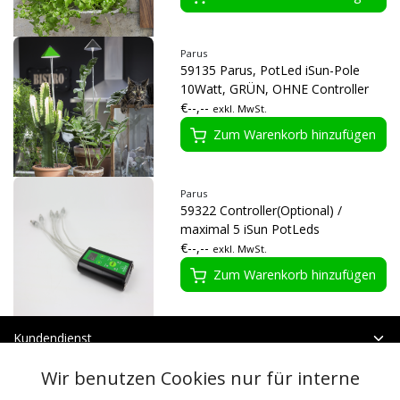
Parus
59135 Parus, PotLed iSun-Pole
10Watt, GRÜN, OHNE Controller
€--,--
exkl. MwSt.
Zum Warenkorb hinzufügen
Parus
59322 Controller(Optional) /
maximal 5 iSun PotLeds
€--,--
exkl. MwSt.
Zum Warenkorb hinzufügen
Kundendienst
Mein Konto
Wir benutzen Cookies nur für interne
Kategorien