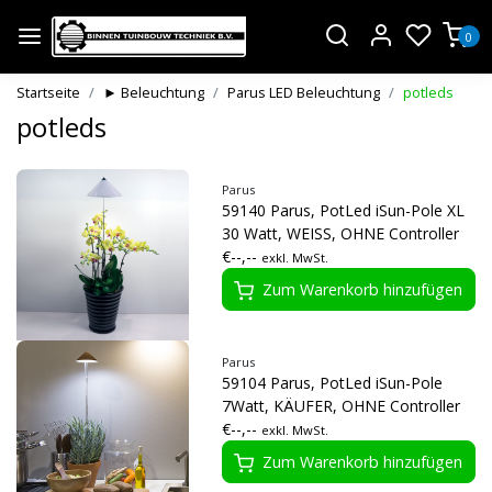
0
Startseite
► Beleuchtung
Parus LED Beleuchtung
potleds
potleds
Parus
59140 Parus, PotLed iSun-Pole XL
30 Watt, WEISS, OHNE Controller
€--,--
exkl. MwSt.
Zum Warenkorb hinzufügen
Parus
59104 Parus, PotLed iSun-Pole
7Watt, KÄUFER, OHNE Controller
€--,--
exkl. MwSt.
Zum Warenkorb hinzufügen