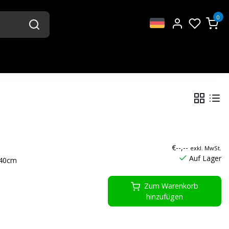
0
€--,--
exkl. MwSt.
Auf Lager
x40cm
Zum Warenkorb
hinzufügen