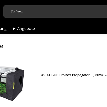
tung
► Angebote
te
46341 GHP ProBox Propagator S , 60x40