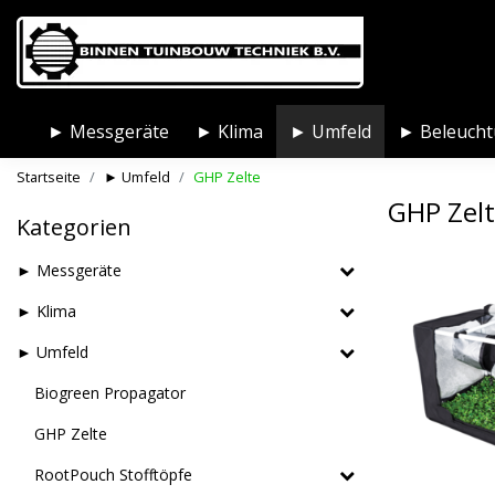
► Messgeräte
► Klima
► Umfeld
► Beleuch
Startseite
► Umfeld
GHP Zelte
GHP Zel
Kategorien
► Messgeräte
► Klima
► Umfeld
Biogreen Propagator
GHP Zelte
RootPouch Stofftöpfe