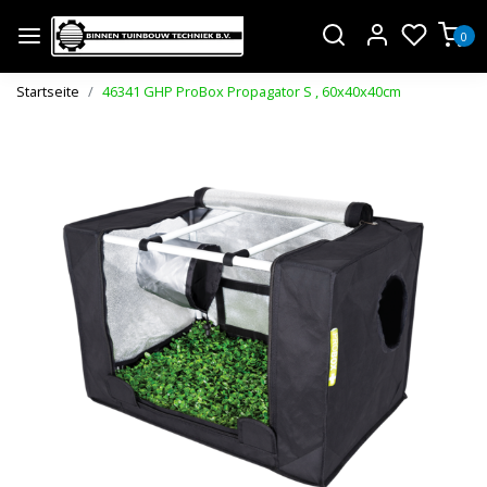
0
Startseite
46341 GHP ProBox Propagator S , 60x40x40cm
Zurück
Weite