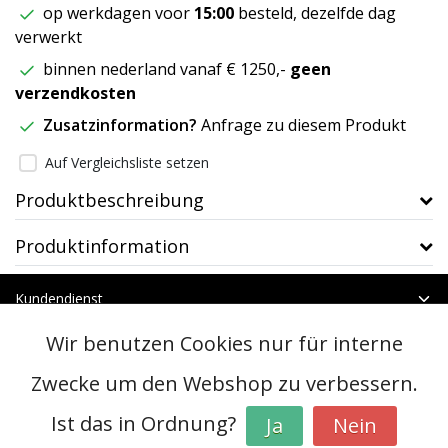
op werkdagen voor
15:00
besteld, dezelfde dag
verwerkt
binnen nederland vanaf € 1250,-
geen
verzendkosten
Zusatzinformation?
Anfrage zu diesem Produkt
Auf Vergleichsliste setzen
Produktbeschreibung
Produktinformation
Kundendienst
Mein Konto
Wir benutzen Cookies nur für interne
Kategorien
Kontakt
Zwecke um den Webshop zu verbessern.
Ist das in Ordnung?
Ja
Nein
© Copyright 2026 - btt | Realisatie
InStijl Media