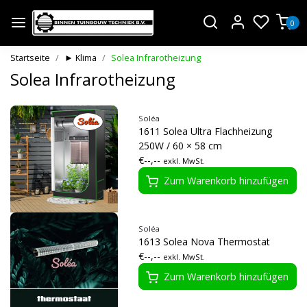
0
Startseite
► Klima
Solea Infrarotheizung
Solea Infrarotheizung
Soléa
1611 Solea Ultra Flachheizung
250W / 60 × 58 cm
€--,--
exkl. MwSt.
Zum Warenkorb hinzufügen
Soléa
1613 Solea Nova Thermostat
€--,--
exkl. MwSt.
Zum Warenkorb hinzufügen