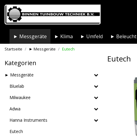
► Messgeräte
► Klima
► Umfeld
► Beleuch
Startseite
► Messgeräte
Eutech
Eutech
Kategorien
► Messgeräte
Bluelab
Milwaukee
Adwa
Hanna Instruments
Eutech