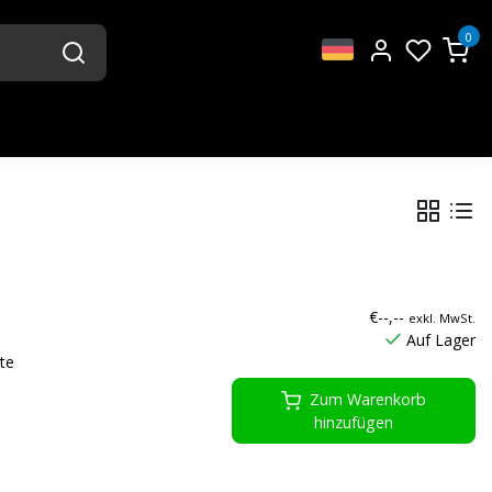
0
€--,--
exkl. MwSt.
Auf Lager
te
Zum Warenkorb
hinzufügen