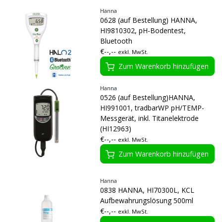
Hanna
0628 (auf Bestellung) HANNA,
HI9810302, pH-Bodentest,
Bluetooth
€--,--
exkl. MwSt.
Zum Warenkorb hinzufügen
Hanna
0526 (auf Bestellung)HANNA,
HI991001, tradbarWP pH/TEMP-
Messgerät, inkl. Titanelektrode
(HI12963)
€--,--
exkl. MwSt.
Zum Warenkorb hinzufügen
Hanna
0838 HANNA, HI70300L, KCL
Aufbewahrungslösung 500ml
€--,--
exkl. MwSt.