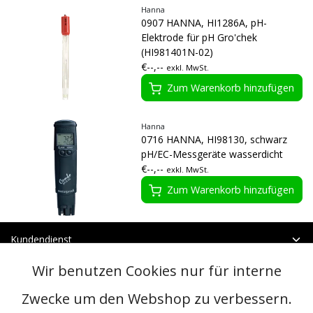
Hanna
0907 HANNA, HI1286A, pH-
Elektrode für pH Gro'chek
(HI981401N-02)
€--,--
exkl. MwSt.
Zum Warenkorb hinzufügen
Hanna
0716 HANNA, HI98130, schwarz
pH/EC-Messgeräte wasserdicht
€--,--
exkl. MwSt.
Zum Warenkorb hinzufügen
Kundendienst
Mein Konto
Wir benutzen Cookies nur für interne
Kategorien
Kontakt
Zwecke um den Webshop zu verbessern.