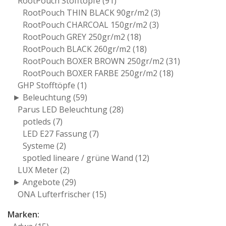
RootPouch Stofftöpfe
(91)
RootPouch THIN BLACK 90gr/m2
(3)
RootPouch CHARCOAL 150gr/m2
(3)
RootPouch GREY 250gr/m2
(18)
RootPouch BLACK 260gr/m2
(18)
RootPouch BOXER BROWN 250gr/m2
(31)
RootPouch BOXER FARBE 250gr/m2
(18)
GHP Stofftöpfe
(1)
► Beleuchtung
(59)
Parus LED Beleuchtung
(28)
potleds
(7)
LED E27 Fassung
(7)
Systeme
(2)
spotled lineare / grüne Wand
(12)
LUX Meter
(2)
► Angebote
(29)
ONA Lufterfrischer
(15)
Marken: