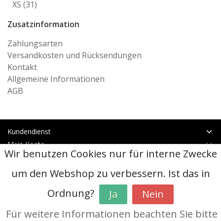
XS
(31)
Zusatzinformation
Zahlungsarten
Versandkosten und Rücksendungen
Kontakt
Allgemeine Informationen
AGB
Kundendienst
Mein Konto
Wir benutzen Cookies nur für interne Zwecke
Kategorien
Kontakt
um den Webshop zu verbessern. Ist das in
Ordnung?
Ja
Nein
© Copyright 2026 - btt | Realisatie
InStijl Media
AGB
|
RSS Feed
Für weitere Informationen beachten Sie bitte