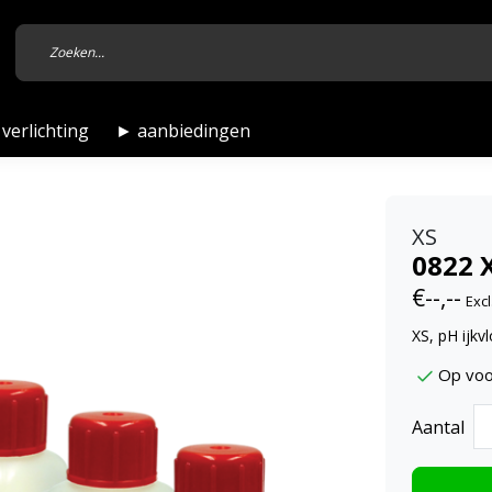
verlichting
► aanbiedingen
XS
0822 X
€--,--
Excl
XS, pH ijkv
Op voo
Aantal