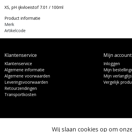
XS, pH ijkvloeistof 7.01 / 100ml
Product informatie
Merk
Artikelcode
Klantenservice
Mijn account
Klantenservice
Inloggen
Algemene informatie
Mijn bestelling
Algemene voorwaarden
Mijn verlanglijs
Leveringsvoorwaarden
Vergelijk prod
Retourzendingen
Transportkosten
Wij slaan cookies op om onze
© Copyright 2026 - Binnen Tuinbouw Techniek | Realisatie
InStijl Media