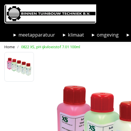
► meetapparatuur
► klimaat
► omgeving
► 
Home
0822 XS, pH ijkvloeistof 7.01 100ml