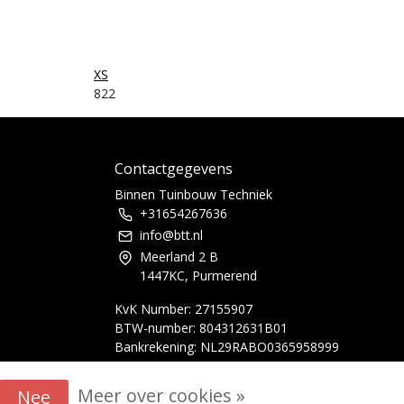
XS
822
Contactgegevens
Binnen Tuinbouw Techniek
+31654267636
info@btt.nl
Meerland 2 B
1447KC, Purmerend
KvK Number: 27155907
BTW-number: 804312631B01
Bankrekening: NL29RABO0365958999
Meer over cookies »
Nee