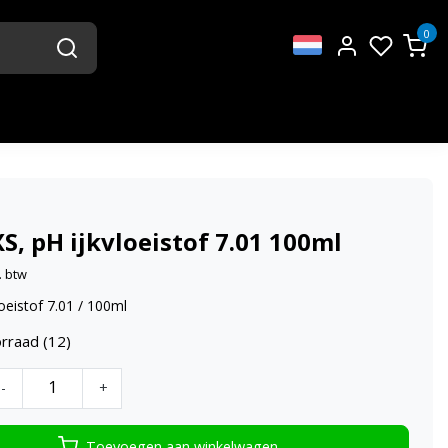
0
S, pH ijkvloeistof 7.01 100ml
. btw
loeistof 7.01 / 100ml
rraad (12)
-
+
Toevoegen aan winkelwagen