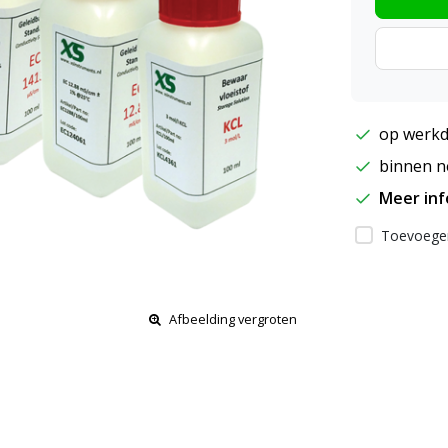
op werkd
binnen ne
Meer in
Toevoegen
Afbeelding vergroten