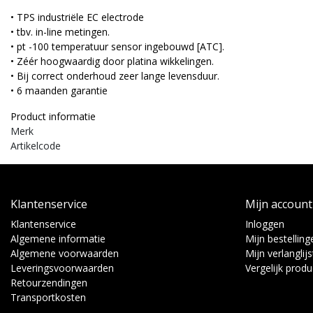
• TPS industriële EC electrode
• tbv. in-line metingen.
• pt -100 temperatuur sensor ingebouwd [ATC].
• Zéér hoogwaardig door platina wikkelingen.
• Bij correct onderhoud zeer lange levensduur.
• 6 maanden garantie
Product informatie
Merk
Artikelcode
Klantenservice
Mijn account
Klantenservice
Inloggen
Algemene informatie
Mijn bestelling
Algemene voorwaarden
Mijn verlanglijs
Leveringsvoorwaarden
Vergelijk prod
Retourzendingen
Transportkosten