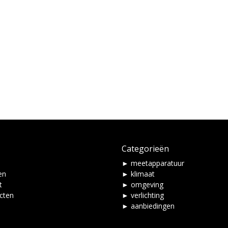
Categorieën
► meetapparatuur
en
► klimaat
t
► omgeving
ucten
► verlichting
► aanbiedingen