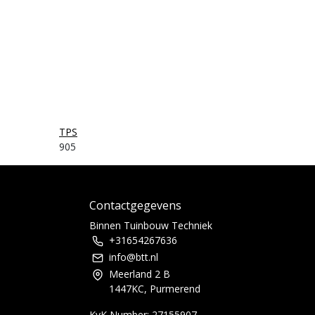
TPS
905
Contactgegevens
Binnen Tuinbouw Techniek
+31654267636
info@btt.nl
Meerland 2 B
1447KC, Purmerend
KvK Number: 27155907