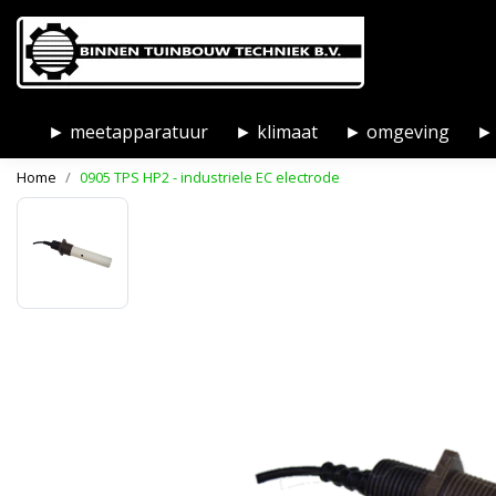
► meetapparatuur
► klimaat
► omgeving
► 
Home
0905 TPS HP2 - industriele EC electrode