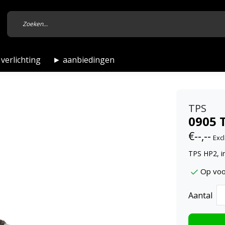
verlichting
► aanbiedingen
TPS
0905 T
€--,--
Excl
TPS HP2, in
Op voo
Aantal