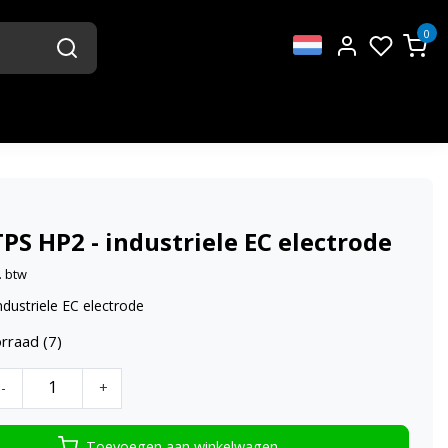
0
PS HP2 - industriele EC electrode
. btw
dustriele EC electrode
rraad (7)
-
+
Toevoegen aan winkelwagen