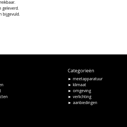
reikbaar.
 geleverd.
 bijgevuld.
Categorieën
► meetapparatuur
en
► klimaat
t
► omgeving
ucten
► verlichting
► aanbiedingen