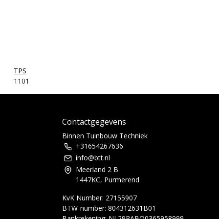
TPS
1101
Contactgegevens
Binnen Tuinbouw Techniek
+31654267636
info@btt.nl
Meerland 2 B
1447KC, Purmerend
KvK Number: 27155907
BTW-number: 804312631B01
Bankrekening: NL29RABO0365958999