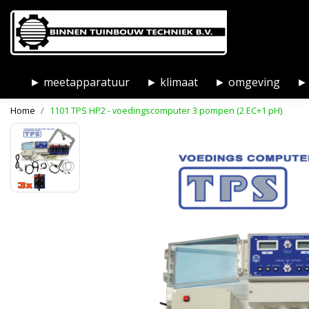
► meetapparatuur
► klimaat
► omgeving
► 
Home
1101 TPS HP2 - voedingscomputer 3 pompen (2 EC+1 pH)