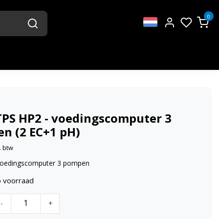
0
TPS HP2 - voedingscomputer 3
n (2 EC+1 pH)
. btw
voedingscomputer 3 pompen
p voorraad
-
+