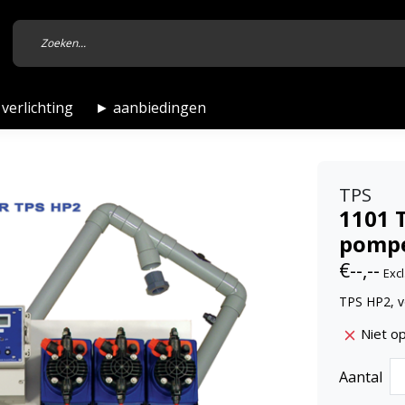
verlichting
► aanbiedingen
TPS
1101 
pompe
€--,--
Excl
TPS HP2, 
Niet o
Aantal