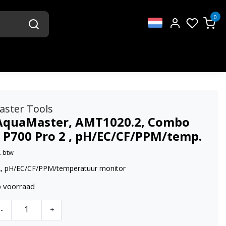
0
aster Tools
AquaMaster, AMT1020.2, Combo
 P700 Pro 2 , pH/EC/CF/PPM/temp.
. btw
, pH/EC/CF/PPM/temperatuur monitor
p voorraad
-
+