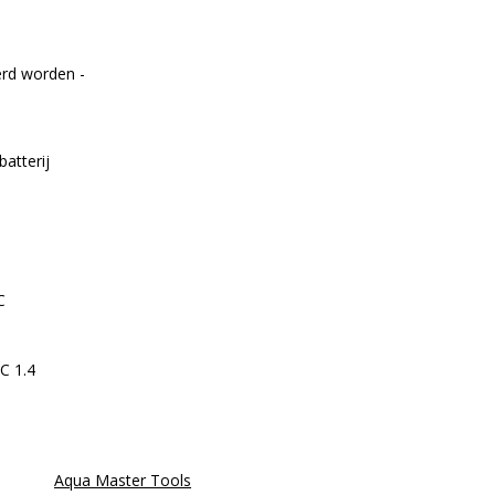
erd worden -
atterij
C
EC 1.4
Aqua Master Tools