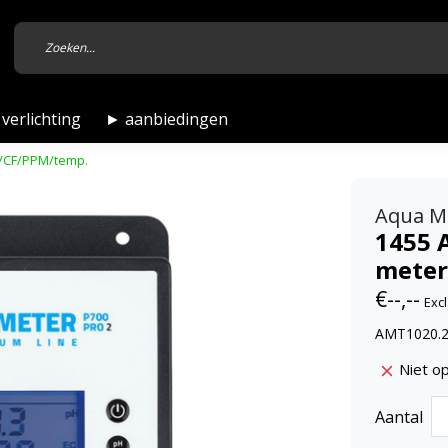
verlichting
► aanbiedingen
C/CF/PPM/temp.
Aqua M
1455 
meter
€--,--
Excl
AMT1020.2
Niet o
Aantal