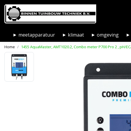
► meetapparatuur
► klimaat
► omgeving
► 
Home
1455 AquaMaster, AMT1020.2, Combo meter P700 Pro 2 , pH/E