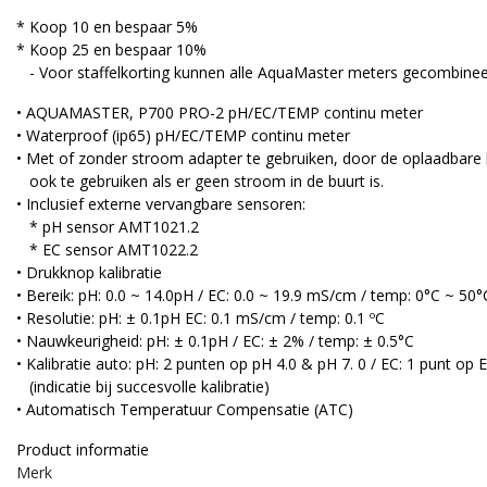
* Koop 10 en bespaar 5%
* Koop 25 en bespaar 10%
- Voor staffelkorting kunnen alle AquaMaster meters gecombine
• AQUAMASTER, P700 PRO-2 pH/EC/TEMP continu meter
• Waterproof (ip65) pH/EC/TEMP continu meter
• Met of zonder stroom adapter te gebruiken, door de oplaadbare b
ook te gebruiken als er geen stroom in de buurt is.
• Inclusief externe vervangbare sensoren:
* pH sensor AMT1021.2
* EC sensor AMT1022.2
• Drukknop kalibratie
• Bereik: pH: 0.0 ~ 14.0pH / EC: 0.0 ~ 19.9 mS/cm / temp: 0°C ~ 50°
• Resolutie: pH: ± 0.1pH EC: 0.1 mS/cm / temp: 0.1 ºC
• Nauwkeurigheid: pH: ± 0.1pH / EC: ± 2% / temp: ± 0.5°C
• Kalibratie auto: pH: 2 punten op pH 4.0 & pH 7. 0 / EC: 1 punt op 
(indicatie bij succesvolle kalibratie)
• Automatisch Temperatuur Compensatie (ATC)
Product informatie
Merk