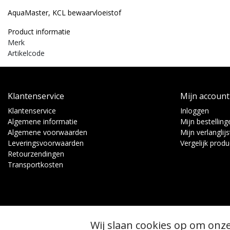
AquaMaster, KCL bewaarvloeistof
Product informatie
Merk
Artikelcode
Klantenservice
Mijn account
Klantenservice
Inloggen
Algemene informatie
Mijn bestelling
Algemene voorwaarden
Mijn verlanglijs
Leveringsvoorwaarden
Vergelijk prod
Retourzendingen
Transportkosten
Wij slaan cookies op om onze
© Copyright 2026 - Binnen Tuinbouw Techniek | Realisatie
InStijl Media