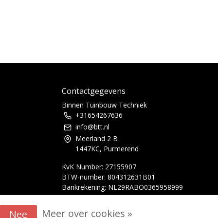
Contactgegevens
Binnen Tuinbouw Techniek
+31654267636
info@btt.nl
Meerland 2 B
1447KC, Purmerend
KvK Number: 27155907
BTW-number: 804312631B01
Bankrekening: NL29RABO0365958999
Meer over cookies »
Nee