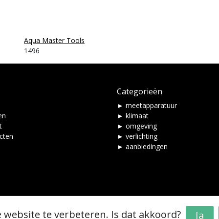
Aqua Master Tools
1496
Categorieën
► meetapparatuur
en
► klimaat
t
► omgeving
ucten
► verlichting
► aanbiedingen
 website te verbeteren. Is dat akkoord?
Ja