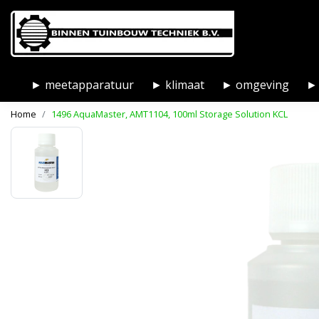
► meetapparatuur
► klimaat
► omgeving
► 
Home
1496 AquaMaster, AMT1104, 100ml Storage Solution KCL