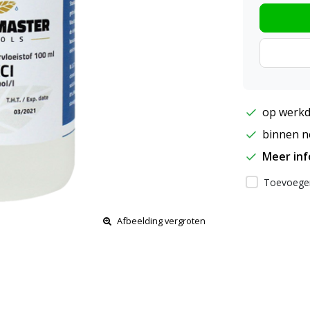
op werkd
binnen ne
Meer in
Toevoegen
Afbeelding vergroten