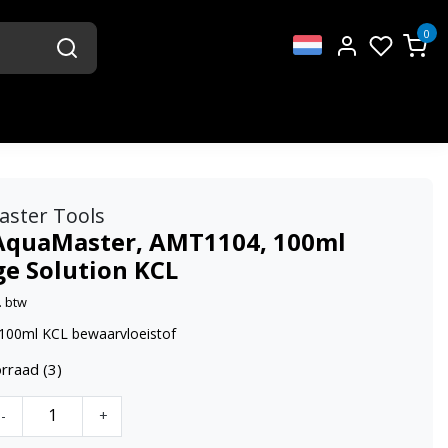
0
aster Tools
AquaMaster, AMT1104, 100ml
ge Solution KCL
. btw
100ml KCL bewaarvloeistof
rraad (3)
-
+