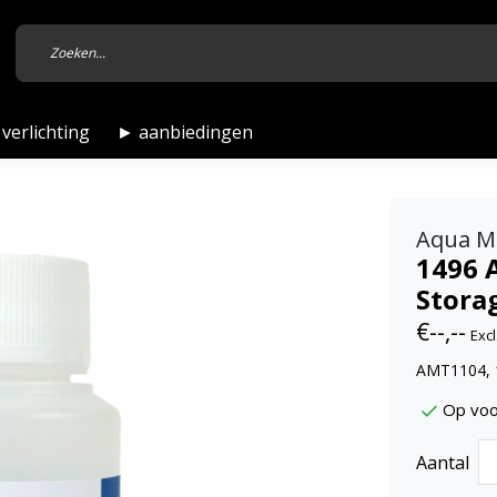
verlichting
► aanbiedingen
Aqua M
1496 
Stora
€--,--
Excl
AMT1104, 
Op voo
Aantal