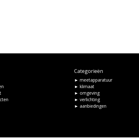
Categorieën
► meetapparatuur
en
► klimaat
t
► omgeving
ucten
► verlichting
► aanbiedingen