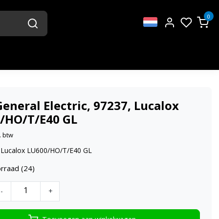
0
eneral Electric, 97237, Lucalox
/HO/T/E40 GL
. btw
 Lucalox LU600/HO/T/E40 GL
rraad (24)
-
+