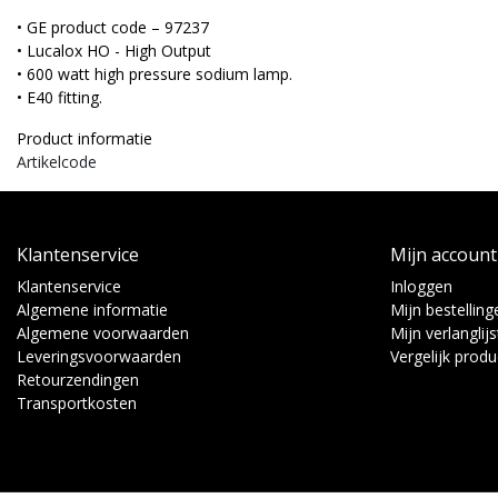
• GE product code – 97237
• Lucalox HO - High Output
• 600 watt high pressure sodium lamp.
• E40 fitting.
Product informatie
Artikelcode
Klantenservice
Mijn account
Klantenservice
Inloggen
Algemene informatie
Mijn bestelling
Algemene voorwaarden
Mijn verlanglijs
Leveringsvoorwaarden
Vergelijk prod
Retourzendingen
Transportkosten