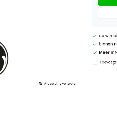
op werkd
binnen ne
Meer in
Toevoegen
Afbeelding vergroten