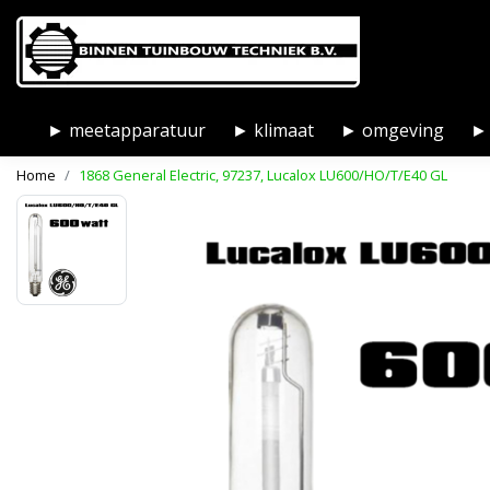
► meetapparatuur
► klimaat
► omgeving
► 
Home
1868 General Electric, 97237, Lucalox LU600/HO/T/E40 GL