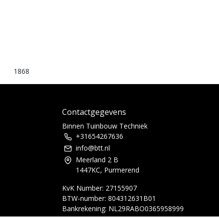
1868
Contactgegevens
Binnen Tuinbouw Techniek
+31654267636
info@btt.nl
Meerland 2 B
1447KC, Purmerend
KvK Number: 27155907
BTW-number: 804312631B01
Bankrekening: NL29RABO0365958999