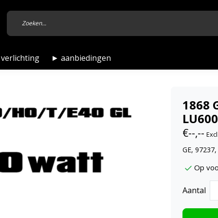
verlichting
► aanbiedingen
1868 G
LU600
€--,--
Excl
GE, 97237,
Op voo
Aantal