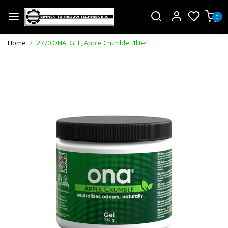
0
Home
2770 ONA, GEL, Apple Crumble, 1liter