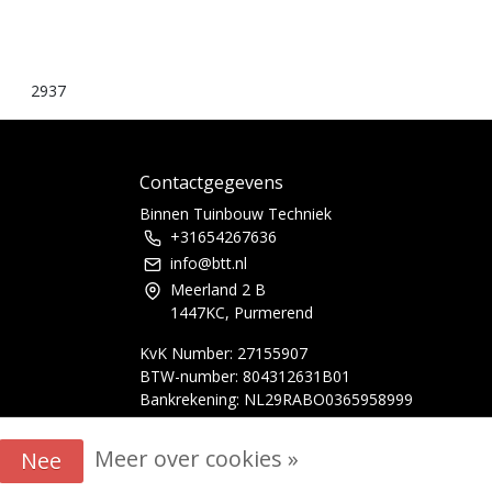
2937
Contactgegevens
Binnen Tuinbouw Techniek
+31654267636
info@btt.nl
Meerland 2 B
1447KC, Purmerend
KvK Number: 27155907
BTW-number: 804312631B01
Bankrekening: NL29RABO0365958999
Meer over cookies »
Nee