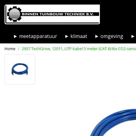
► meetapparatuur
► klimaat
► omgeving
► 
Home
2937 TechGrow, 12011, UTP-kabel 5 meter (CAT 6) tbv CO2-sen