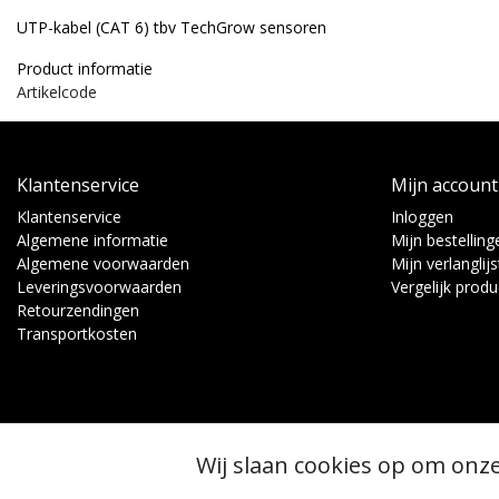
UTP-kabel (CAT 6) tbv TechGrow sensoren
Product informatie
Artikelcode
Klantenservice
Mijn account
Klantenservice
Inloggen
Algemene informatie
Mijn bestelling
Algemene voorwaarden
Mijn verlanglijs
Leveringsvoorwaarden
Vergelijk prod
Retourzendingen
Transportkosten
Wij slaan cookies op om onze
© Copyright 2026 - Binnen Tuinbouw Techniek | Realisatie
InStijl Media
Algemene voorwaarden
|
RSS Feed