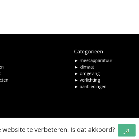
Categorieën
► meetapparatuur
en
► klimaat
t
► omgeving
ucten
► verlichting
► aanbiedingen
 website te verbeteren. Is dat akkoord?
Ja