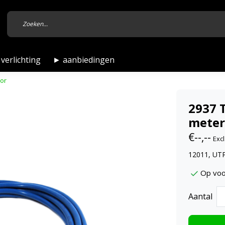
verlichting
► aanbiedingen
sor
2937 
meter
€--,--
Excl
12011, UTP
Op voo
Aantal