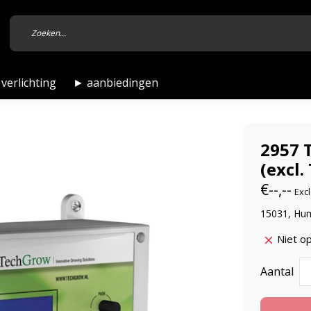
verlichting
► aanbiedingen
2957 
(excl
€--,--
Excl
15031, Hum
Niet o
Aantal