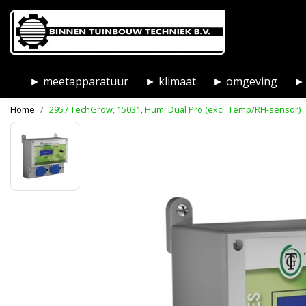
► meetapparatuur
► klimaat
► omgeving
► 
Home
2957 TechGrow, 15031, Humi Dual Pro (excl. Temp/RH-sensor)