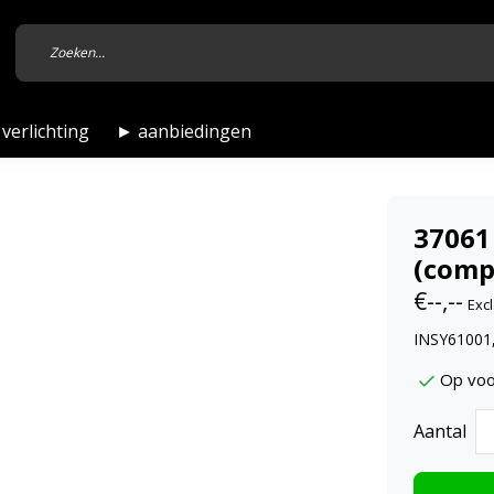
verlichting
► aanbiedingen
37061
(comp
€--,--
Excl
INSY61001
Op voo
Aantal