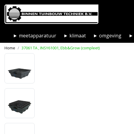
► meetapparatuur
► klimaat
► omgeving
► 
Home
37061 TA , INSY61001, Ebb&Grow (compleet)