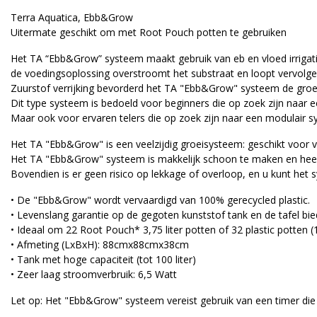
Terra Aquatica, Ebb&Grow
Uitermate geschikt om met Root Pouch potten te gebruiken
Het TA “Ebb&Grow” systeem maakt gebruik van eb en vloed irrigati
de voedingsoplossing overstroomt het substraat en loopt vervolg
Zuurstof verrijking bevorderd het TA "Ebb&Grow" systeem de groei 
Dit type systeem is bedoeld voor beginners die op zoek zijn naar e
Maar ook voor ervaren telers die op zoek zijn naar een modulair
Het TA "Ebb&Grow" is een veelzijdig groeisysteem: geschikt voor v
Het TA "Ebb&Grow" systeem is makkelijk schoon te maken en hee
Bovendien is er geen risico op lekkage of overloop, en u kunt he
• De "Ebb&Grow" wordt vervaardigd van 100% gerecycled plastic.
• Levenslang garantie op de gegoten kunststof tank en de tafel bie
• Ideaal om 22 Root Pouch* 3,75 liter potten of 32 plastic potten 
• Afmeting (LxBxH): 88cmx88cmx38cm
• Tank met hoge capaciteit (tot 100 liter)
• Zeer laag stroomverbruik: 6,5 Watt
Let op: Het "Ebb&Grow" systeem vereist gebruik van een timer die de 