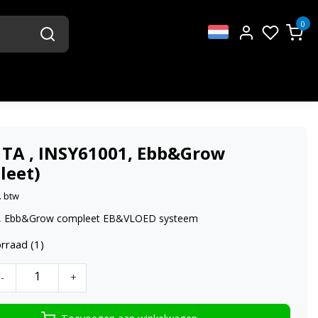
0
 TA , INSY61001, Ebb&Grow
leet)
. btw
, Ebb&Grow compleet EB&VLOED systeem
rraad (1)
-
+