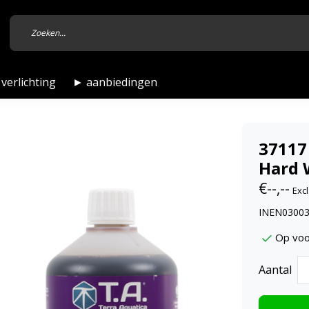
verlichting
► aanbiedingen
37117
Hard W
€--,--
Excl
INEN03003,
Op voo
Aantal