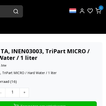
0
 TA, INEN03003, TriPart MICRO /
ater / 1 liter
. btw
 TriPart MICRO / Hard Water / 1 liter
rraad (16)
-
+