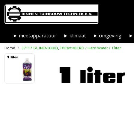
► meetapparatuur
► klimaat
► omgeving
► 
Home
37117 TA, INEN03003, TriPart MICRO / Hard Water / 1 liter