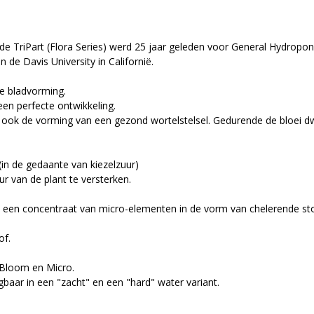
e TriPart (Flora Series) werd 25 jaar geleden voor General Hydropo
e Davis University in Californië.
ge bladvorming.
en perfecte ontwikkeling.
 ook de vorming van een gezond wortelstelsel. Gedurende de bloei dwin
(in de gedaante van kiezelzuur)
r van de plant te versterken.
is een concentraat van micro-elementen in de vorm van chelerende st
of.
 Bloom en Micro.
gbaar in een "zacht" en een "hard" water variant.