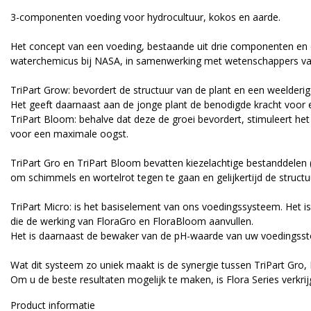
3-componenten voeding voor hydrocultuur, kokos en aarde.
Het concept van een voeding, bestaande uit drie componenten en d
waterchemicus bij NASA, in samenwerking met wetenschappers van d
TriPart Grow: bevordert de structuur van de plant en een weelderi
Het geeft daarnaast aan de jonge plant de benodigde kracht voor e
TriPart Bloom: behalve dat deze de groei bevordert, stimuleert het
voor een maximale oogst.
TriPart Gro en TriPart Bloom bevatten kiezelachtige bestanddelen 
om schimmels en wortelrot tegen te gaan en gelijkertijd de structuu
TriPart Micro: is het basiselement van ons voedingssysteem. Het 
die de werking van FloraGro en FloraBloom aanvullen.
Het is daarnaast de bewaker van de pH-waarde van uw voedingsst
Wat dit systeem zo uniek maakt is de synergie tussen TriPart Gro,
Om u de beste resultaten mogelijk te maken, is Flora Series verkrij
Product informatie