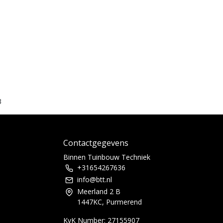
3
Contactgegevens
Binnen Tuinbouw Techniek
+31654267636
info@btt.nl
Meerland 2 B
1447KC, Purmerend
KvK Number: 27155907