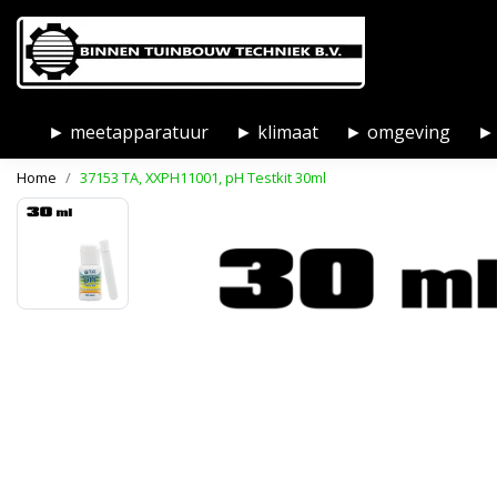
► meetapparatuur
► klimaat
► omgeving
► 
Home
37153 TA, XXPH11001, pH Testkit 30ml