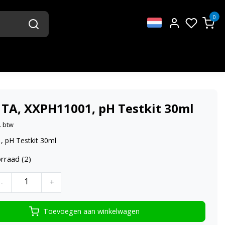
0
 TA, XXPH11001, pH Testkit 30ml
. btw
 pH Testkit 30ml
rraad (2)
-
+
Toevoegen aan winkelwagen