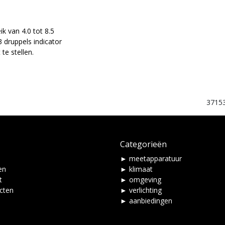
ik van 4.0 tot 8.5
3 druppels indicator
te stellen.
3715
Categorieën
► meetapparatuur
en
► klimaat
t
► omgeving
ucten
► verlichting
► aanbiedingen