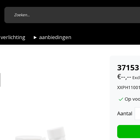
verlichting
► aanbiedingen
37153
€--,--
Excl
XXPH11001,
Op voo
Aantal