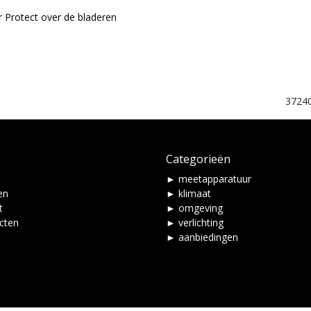
r Protect over de bladeren
3724
Categorieën
► meetapparatuur
en
► klimaat
t
► omgeving
ucten
► verlichting
► aanbiedingen