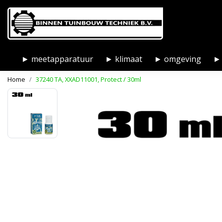
► meetapparatuur
► klimaat
► omgeving
► 
Home
37240 TA, XXAD11001, Protect / 30ml