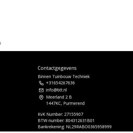
0
Contactgegevens
Binnen Tuinbouw Techniek
+31654267636
info@btt.nl
Meerland 2 B
1447KC, Purmerend
KvK Number: 27155907
BTW-number: 804312631B01
Bankrekening: NL29RABO0365958999