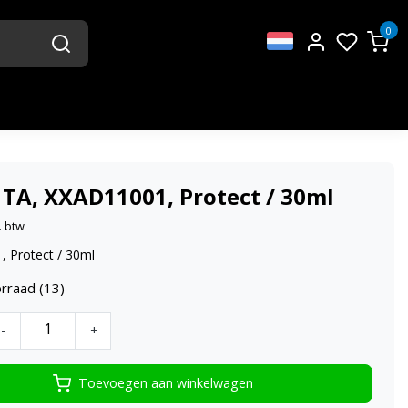
0
 TA, XXAD11001, Protect / 30ml
. btw
 Protect / 30ml
rraad (13)
-
+
Toevoegen aan winkelwagen