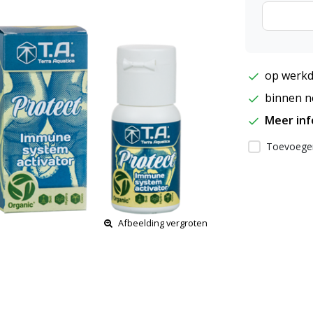
op werkd
binnen ne
Meer in
Toevoegen
Afbeelding vergroten