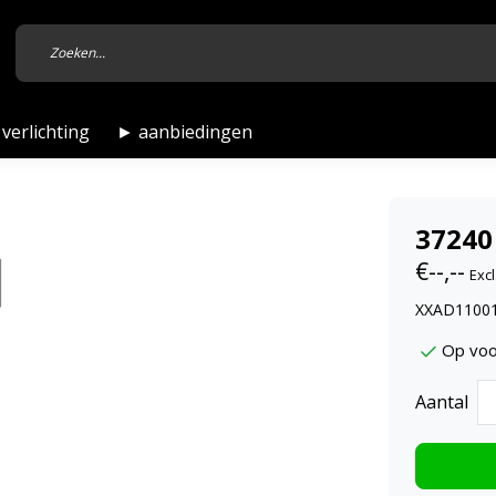
verlichting
► aanbiedingen
37240
€--,--
Excl
XXAD11001,
Op voo
Aantal