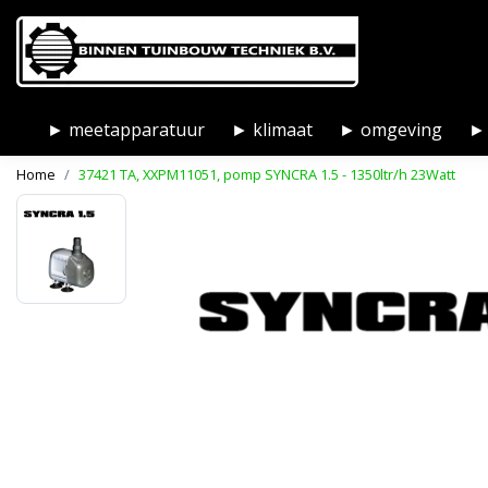
► meetapparatuur
► klimaat
► omgeving
► 
Home
37421 TA, XXPM11051, pomp SYNCRA 1.5 - 1350ltr/h 23Watt