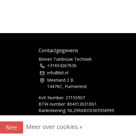
1
Contactgegevens
Binnen Tuinbouw Techniek
+31654267636
info@btt.nl
Meerland 2 B
1447KC, Purmerend
KvK Number: 27155907
BTW-number: 804312631B01
Bankrekening: NL29RABO0365958999
Meer over cookies »
Nee