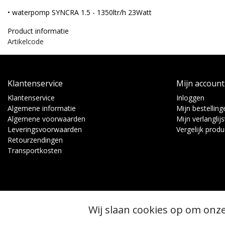
• waterpomp SYNCRA 1.5 - 1350ltr/h 23Watt
Product informatie
Artikelcode
Klantenservice
Mijn account
Klantenservice
Inloggen
Algemene informatie
Mijn bestelling
Algemene voorwaarden
Mijn verlanglijs
Leveringsvoorwaarden
Vergelijk prod
Retourzendingen
Transportkosten
Wij slaan cookies op om onze
© Copyright 2026 - Binnen Tuinbouw Techniek | Realisatie
InStijl Media
Algemene voorwaarden
|
RSS Feed