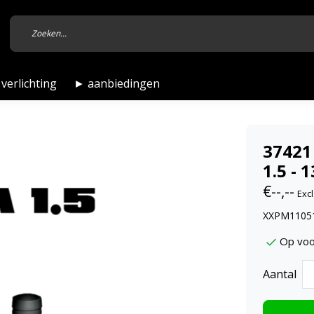
verlichting
► aanbiedingen
37421
1.5 - 
€--,--
Excl
XXPM11051,
Op voo
Aantal