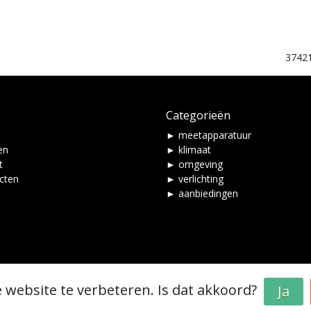
3742
Categorieën
► meetapparatuur
en
► klimaat
t
► omgeving
ucten
► verlichting
► aanbiedingen
 website te verbeteren. Is dat akkoord?
Ja