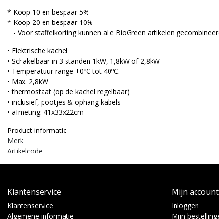
* Koop 10 en bespaar 5%
* Koop 20 en bespaar 10%
- Voor staffelkorting kunnen alle BioGreen artikelen gecombinee
• Elektrische kachel
• Schakelbaar in 3 standen 1kW, 1,8kW of 2,8kW
• Temperatuur range +0ºC tot 40ºC.
• Max. 2,8kW
• thermostaat (op de kachel regelbaar)
• inclusief, pootjes & ophang kabels
• afmeting: 41x33x22cm
Product informatie
Merk
Artikelcode
Klantenservice
Mijn account
Klantenservice
Inloggen
Algemene informatie
Mijn bestelling