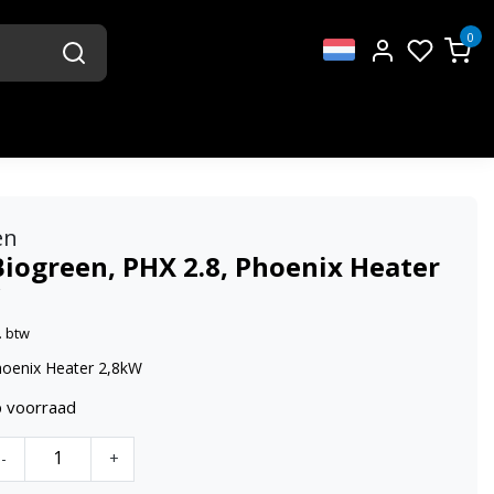
0
en
Biogreen, PHX 2.8, Phoenix Heater
. btw
hoenix Heater 2,8kW
p voorraad
-
+