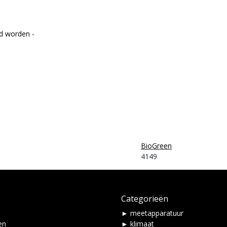
rd worden -
BioGreen
4149
Categorieën
► meetapparatuur
en
► klimaat