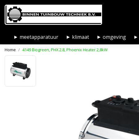
► meetapparatuur
► klimaat
► omgeving
► 
Home
4149 Biogreen, PHX 2.8, Phoenix Heater 2,8kW