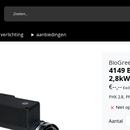
verlichting
► aanbiedingen
BioGre
4149 
2,8kW
€--,--
Excl
PHX 2.8, P
Niet o
Aantal