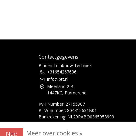
Contactgegevens
Binnen Tuinbouw Techniek
+31654267636
info@btt.nl
Meerland 2 B
1447KC, Purmerend
KvK Number: 27155907
BTW-number: 804312631B01
Bankrekening: NL29RABO0365958999
Meer over cookies »
Nee