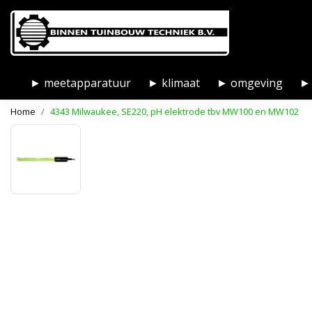
► meetapparatuur
► klimaat
► omgeving
► 
Home
4343 Milwaukee, SE220, pH elektrode tbv MW100 en MW102