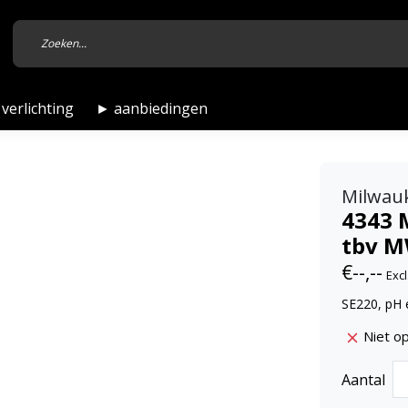
verlichting
► aanbiedingen
Milwau
4343 
tbv 
€--,--
Excl
SE220, pH
Niet o
Aantal