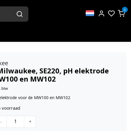
0
kee
Milwaukee, SE220, pH elektrode
MW100 en MW102
. btw
 elektrode voor de MW100 en MW102
p voorraad
-
+