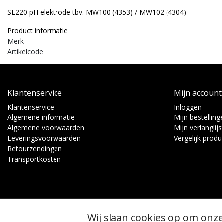
SE220 pH elektrode tbv. MW100 (4353) / MW102 (4304)
Product informatie
Merk
Artikelcode
Klantenservice
Mijn account
Klantenservice
Inloggen
Algemene informatie
Mijn bestelling
Algemene voorwaarden
Mijn verlanglijs
Leveringsvoorwaarden
Vergelijk prod
Retourzendingen
Transportkosten
Wij slaan cookies op om onze
© Copyright 2026 - Binnen Tuinbouw Techniek | Realisatie
InStijl Media