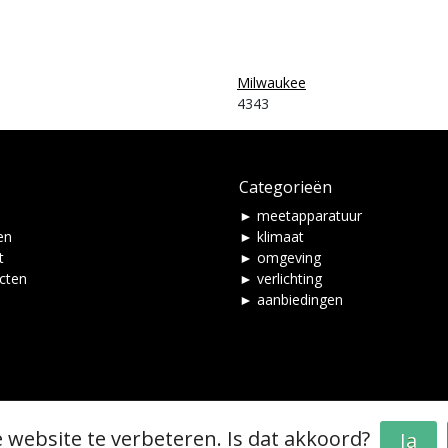
Milwaukee
4343
Categorieën
► meetapparatuur
en
► klimaat
t
► omgeving
ucten
► verlichting
► aanbiedingen
 website te verbeteren. Is dat akkoord?
Ja