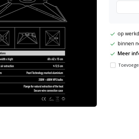
op werkd
binnen ne
Meer in
Toevoegen
Afbeelding vergroten