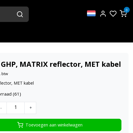
0
 GHP, MATRIX reflector, MET kabel
. btw
lector, MET kabel
rraad (61)
-
+
Toevoegen aan winkelwagen