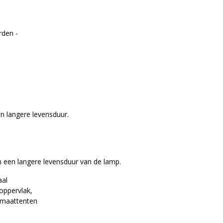
rden -
n langere levensduur.
 een langere levensduur van de lamp.
aal
oppervlak,
limaattenten