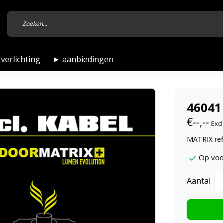
verlichting
► aanbiedingen
46041
€--,--
Excl
MATRIX ref
Op voo
Aantal