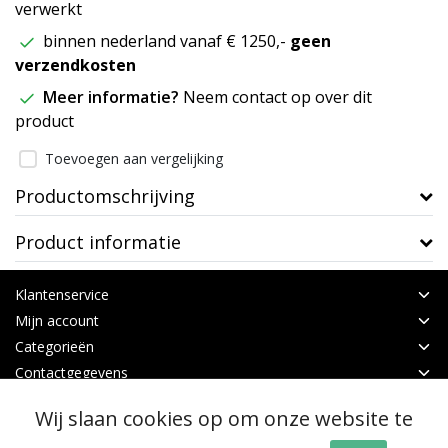
verwerkt
binnen nederland vanaf € 1250,-
geen
verzendkosten
Meer informatie?
Neem contact op over dit
product
Toevoegen aan vergelijking
Productomschrijving
Product informatie
Klantenservice
Mijn account
Categorieën
Contactgegevens
Wij slaan cookies op om onze website te
© Copyright 2026 - Binnen Tuinbouw Techniek | Realisatie
InStijl Media
Algemene voorwaarden
|
RSS Feed