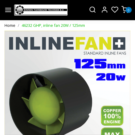
0
Home
46232 GHP, inline fan 20W / 125mm