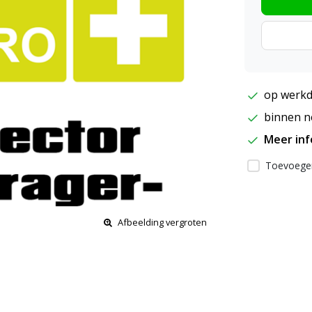
op werkd
binnen ne
Meer in
Toevoegen
Afbeelding vergroten