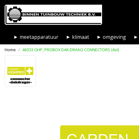
► meetapparatuur
► klimaat
► omgeving
► 
Home
46333 GHP, PROBOX DAK-DRAAG CONNECTORS (4st)