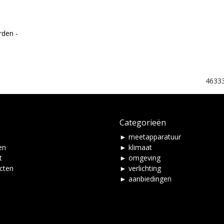
rden -
4633
Categorieën
► meetapparatuur
en
► klimaat
t
► omgeving
ucten
► verlichting
► aanbiedingen