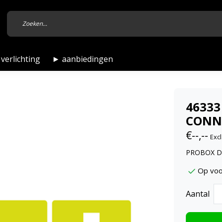
verlichting
► aanbiedingen
46333
CONNE
€--,--
Excl
PROBOX D
Op voo
Aantal