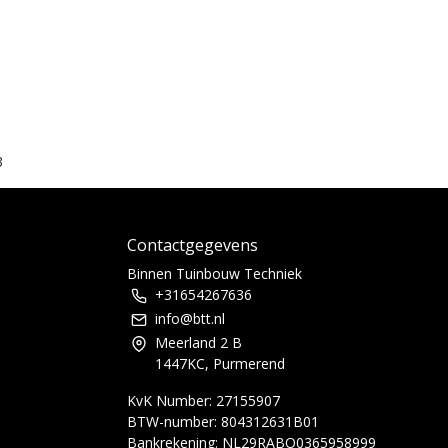
3
Contactgegevens
Binnen Tuinbouw Techniek
+31654267636
info@btt.nl
Meerland 2 B
1447KC, Purmerend
KvK Number: 27155907
BTW-number: 804312631B01
Bankrekening: NL29RABO0365958999