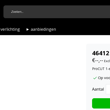
verlichting
► aanbiedingen
46412
€--,--
Excl
ProCUT 1-e
Op voo
Aantal