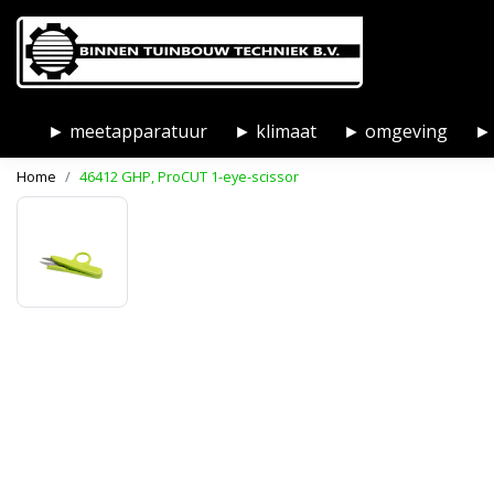
► meetapparatuur
► klimaat
► omgeving
► 
Home
46412 GHP, ProCUT 1-eye-scissor