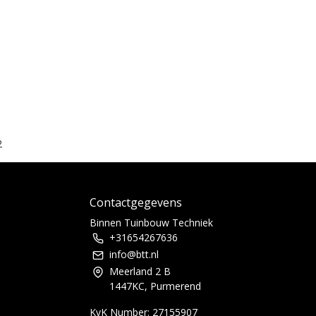
2
Contactgegevens
Binnen Tuinbouw Techniek
+31654267636
info@btt.nl
Meerland 2 B
1447KC, Purmerend
KvK Number: 27155907