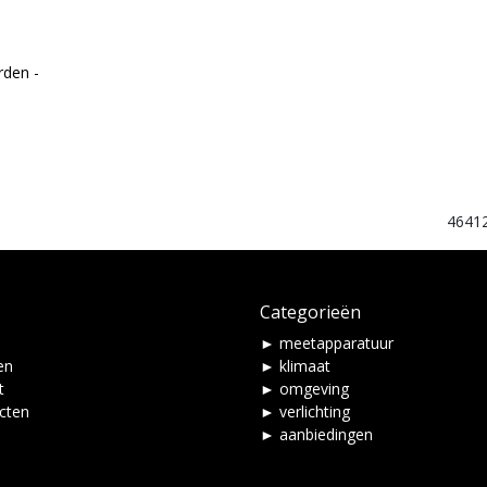
rden -
4641
Categorieën
► meetapparatuur
en
► klimaat
t
► omgeving
ucten
► verlichting
► aanbiedingen