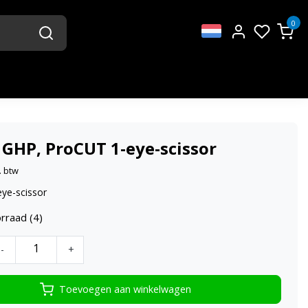
0
 GHP, ProCUT 1-eye-scissor
. btw
ye-scissor
rraad (4)
-
+
Toevoegen aan winkelwagen