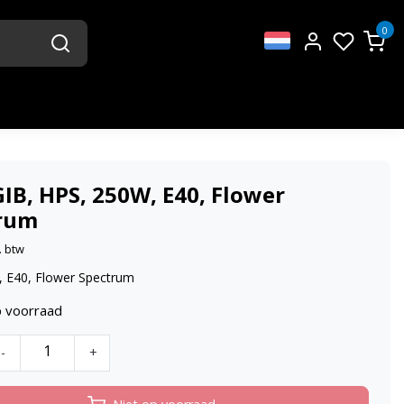
0
IB, HPS, 250W, E40, Flower
rum
. btw
 E40, Flower Spectrum
p voorraad
-
+