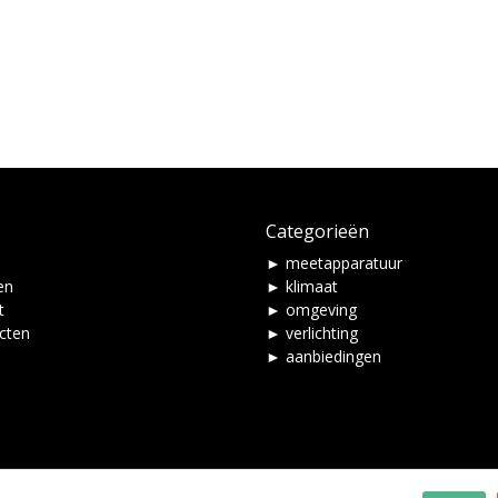
Categorieën
► meetapparatuur
en
► klimaat
t
► omgeving
ucten
► verlichting
► aanbiedingen