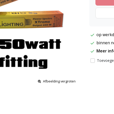
op werkd
binnen ne
Meer in
Toevoegen
Afbeelding vergroten