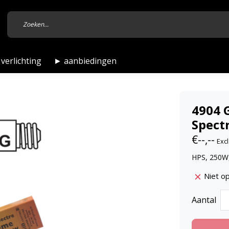
verlichting
► aanbiedingen
4904 G
Spect
€--,--
Excl
HPS, 250W,
Niet o
Aantal