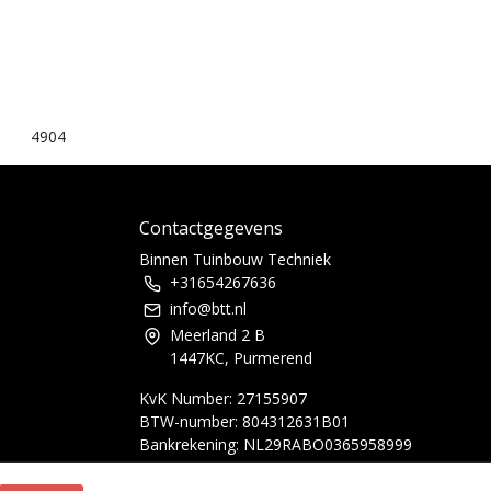
4904
Contactgegevens
Binnen Tuinbouw Techniek
+31654267636
info@btt.nl
Meerland 2 B
1447KC, Purmerend
KvK Number: 27155907
BTW-number: 804312631B01
Bankrekening: NL29RABO0365958999