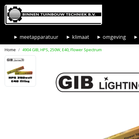
► meetapparatuur
► klimaat
► omgeving
► 
Home
4904 GIB, HPS, 250W, E40, Flower Spectrum