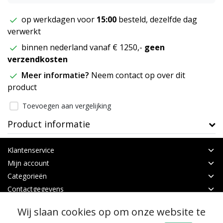
op werkdagen voor
15:00
besteld, dezelfde dag
verwerkt
binnen nederland vanaf € 1250,-
geen
verzendkosten
Meer informatie?
Neem contact op over dit
product
Toevoegen aan vergelijking
Product informatie
Klantenservice
Mijn account
Categorieën
Contactgegevens
Wij slaan cookies op om onze website te
© Copyright 2026 - Binnen Tuinbouw Techniek | Realisatie
InStijl Media