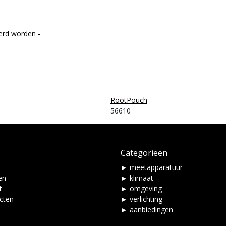
erd worden -
RootPouch
56610
Categorieën
► meetapparatuur
en
► klimaat
t
► omgeving
ucten
► verlichting
► aanbiedingen