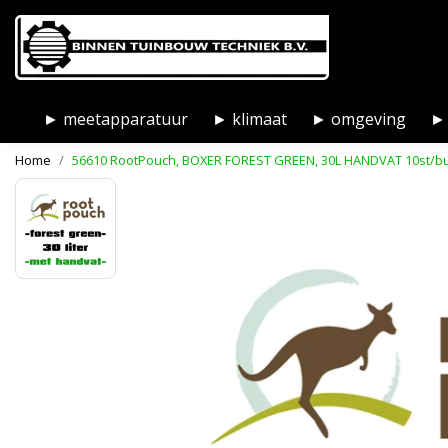
► meetapparatuur
► klimaat
► omgeving
► 
Home
56610 RootPouch, BOXER FOREST GREEN, 30L HANDVAT 10st/b