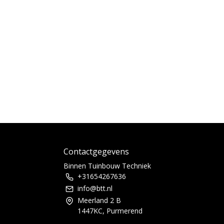
Contactgegevens
Binnen Tuinbouw Techniek
+31654267636
info@btt.nl
Meerland 2 B
1447KC, Purmerend