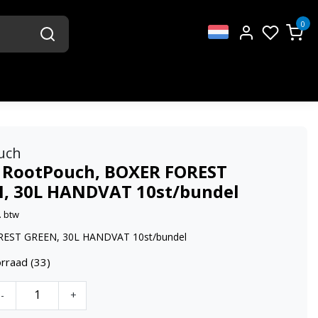
0
uch
 RootPouch, BOXER FOREST
, 30L HANDVAT 10st/bundel
. btw
EST GREEN, 30L HANDVAT 10st/bundel
rraad (33)
-
+