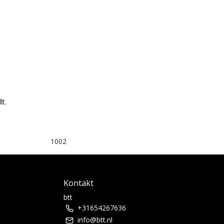
lt.
1002
Kontakt
btt
+31654267636
info@btt.nl