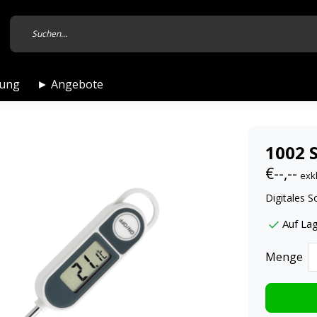
tung
► Angebote
1002 
€--,--
exk
Digitales 
Auf Lag
Menge