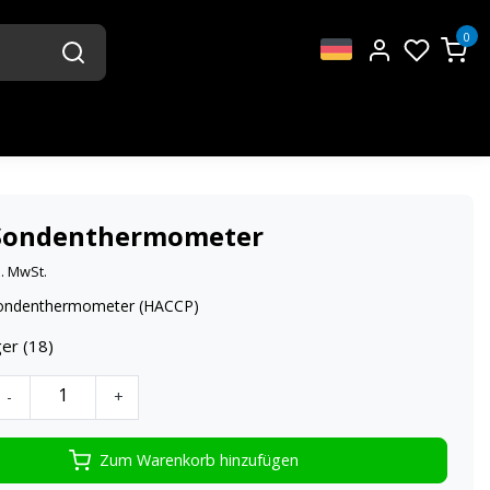
0
Sondenthermometer
l. MwSt.
Sondenthermometer (HACCP)
er (18)
-
+
Zum Warenkorb hinzufügen