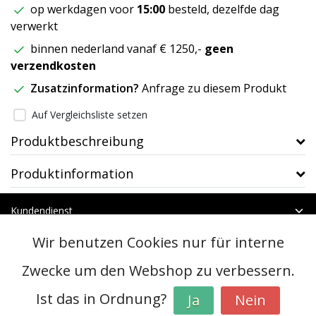
op werkdagen voor
15:00
besteld, dezelfde dag
verwerkt
binnen nederland vanaf € 1250,-
geen
verzendkosten
Zusatzinformation?
Anfrage zu diesem Produkt
Auf Vergleichsliste setzen
Produktbeschreibung
Produktinformation
Kundendienst
Mein Konto
Wir benutzen Cookies nur für interne
Kategorien
Kontakt
Zwecke um den Webshop zu verbessern.
Ist das in Ordnung?
Ja
Nein
© Copyright 2026 - btt | Realisatie
InStijl Media