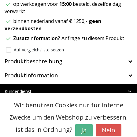
op werkdagen voor
15:00
besteld, dezelfde dag
verwerkt
binnen nederland vanaf € 1250,-
geen
verzendkosten
Zusatzinformation?
Anfrage zu diesem Produkt
Auf Vergleichsliste setzen
Produktbeschreibung
Produktinformation
Kundendienst
Mein Konto
Wir benutzen Cookies nur für interne
Kategorien
Kontakt
Zwecke um den Webshop zu verbessern.
Ist das in Ordnung?
Ja
Nein
© Copyright 2026 - btt | Realisatie
InStijl Media