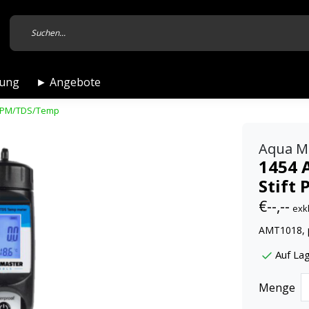
tung
► Angebote
/PPM/TDS/Temp
Aqua M
1454 
Stift
€--,--
exk
AMT1018, 
Auf Lag
Menge