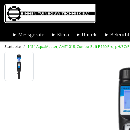
► Messgeräte
► Klima
► Umfeld
► Beleuch
Startseite
1454 AquaMaster, AMT1018, Combo-Stift P160 Pro, pH/EC