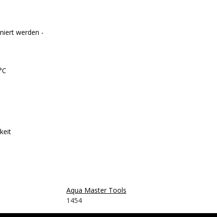
iert werden -
0°C
keit
Aqua Master Tools
1454