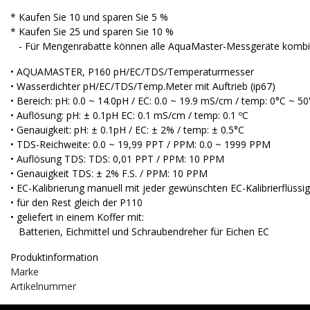
* Kaufen Sie 10 und sparen Sie 5 %
* Kaufen Sie 25 und sparen Sie 10 %
- Für Mengenrabatte können alle AquaMaster-Messgeräte kombin
• AQUAMASTER, P160 pH/EC/TDS/Temperaturmesser
• Wasserdichter pH/EC/TDS/Temp.Meter mit Auftrieb (ip67)
• Bereich: pH: 0.0 ~ 14.0pH / EC: 0.0 ~ 19.9 mS/cm / temp: 0°C ~ 5
• Auflösung: pH: ± 0.1pH EC: 0.1 mS/cm / temp: 0.1 ºC
• Genauigkeit: pH: ± 0.1pH / EC: ± 2% / temp: ± 0.5°C
• TDS-Reichweite: 0.0 ~ 19,99 PPT / PPM: 0.0 ~ 1999 PPM
• Auflösung TDS: TDS: 0,01 PPT / PPM: 10 PPM
• Genauigkeit TDS: ± 2% F.S. / PPM: 10 PPM
• EC-Kalibrierung manuell mit jeder gewünschten EC-Kalibrierflüssig
• für den Rest gleich der P110
• geliefert in einem Koffer mit:
Batterien, Eichmittel und Schraubendreher für Eichen EC
Produktinformation
Marke
Artikelnummer