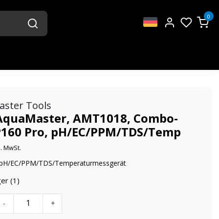
0
aster Tools
AquaMaster, AMT1018, Combo-
 P160 Pro, pH/EC/PPM/TDS/Temp
l. MwSt.
pH/EC/PPM/TDS/Temperaturmessgerät
er (1)
-
+